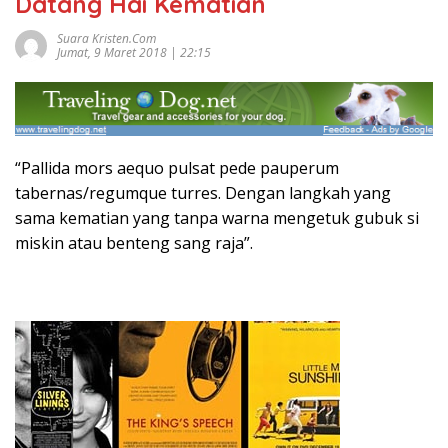
Datang Hai Kematian
Suara Kristen.com
Jumat, 9 Maret 2018 | 22:15
“Pallida mors aequo pulsat pede pauperum
tabernas/regumque turres. Dengan langkah yang
sama kematian yang tanpa warna mengetuk gubuk si
miskin atau benteng sang raja”.