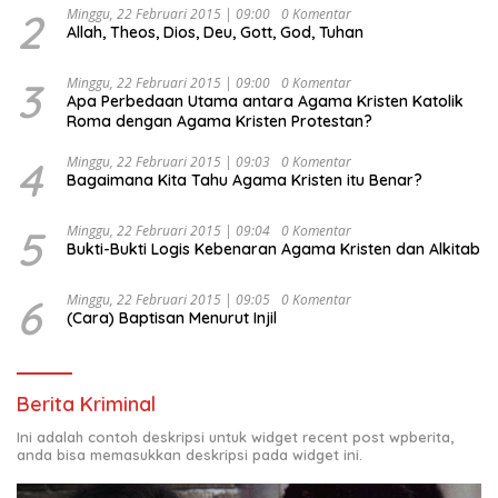
Ekonomi Politik Indonesia) & Simposium Nasional
2
Minggu, 22 Februari 2015 | 09:00
0 Komentar
Allah, Theos, Dios, Deu, Gott, God, Tuhan
“Urgensi Undang-Undang Perekonomian Nasional dan
Kesejahteraan Sosial dalam Menata Bangsa Menuju
Indonesia Emas 2045”,
3
Minggu, 22 Februari 2015 | 09:00
0 Komentar
Apa Perbedaan Utama antara Agama Kristen Katolik
Roma dengan Agama Kristen Protestan?
4
Minggu, 22 Februari 2015 | 09:03
0 Komentar
Bagaimana Kita Tahu Agama Kristen itu Benar?
5
Minggu, 22 Februari 2015 | 09:04
0 Komentar
Bukti-Bukti Logis Kebenaran Agama Kristen dan Alkitab
6
Minggu, 22 Februari 2015 | 09:05
0 Komentar
(Cara) Baptisan Menurut Injil
Berita Kriminal
Ini adalah contoh deskripsi untuk widget recent post wpberita,
anda bisa memasukkan deskripsi pada widget ini.