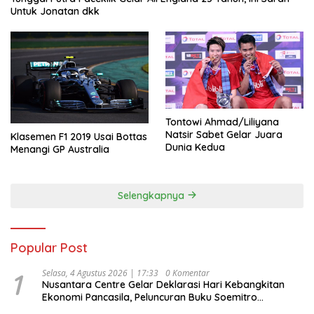
Untuk Jonatan dkk
Tontowi Ahmad/Liliyana
Natsir Sabet Gelar Juara
Klasemen F1 2019 Usai Bottas
Dunia Kedua
Menangi GP Australia
Selengkapnya
Popular Post
1
Selasa, 4 Agustus 2026 | 17:33
0 Komentar
Nusantara Centre Gelar Deklarasi Hari Kebangkitan
Ekonomi Pancasila, Peluncuran Buku Soemitro
Djojohadikusumo Anti Penjajahan (Pergolakan