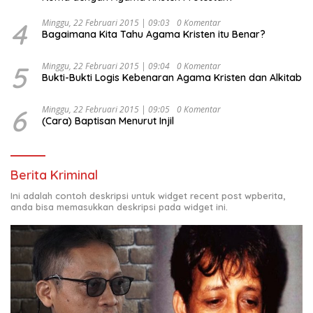
4
Minggu, 22 Februari 2015 | 09:03
0 Komentar
Bagaimana Kita Tahu Agama Kristen itu Benar?
5
Minggu, 22 Februari 2015 | 09:04
0 Komentar
Bukti-Bukti Logis Kebenaran Agama Kristen dan Alkitab
6
Minggu, 22 Februari 2015 | 09:05
0 Komentar
(Cara) Baptisan Menurut Injil
Berita Kriminal
Ini adalah contoh deskripsi untuk widget recent post wpberita,
anda bisa memasukkan deskripsi pada widget ini.