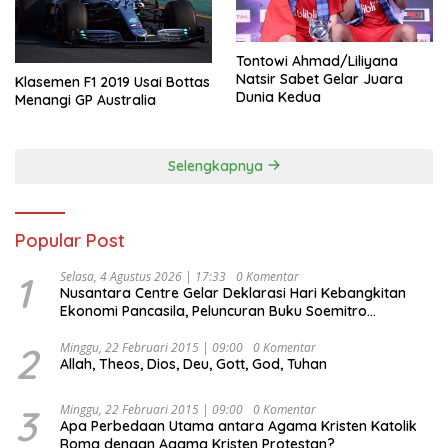
Tontowi Ahmad/Liliyana
Natsir Sabet Gelar Juara
Klasemen F1 2019 Usai Bottas
Dunia Kedua
Menangi GP Australia
Selengkapnya
Popular Post
1
Selasa, 4 Agustus 2026 | 17:33
0 Komentar
Nusantara Centre Gelar Deklarasi Hari Kebangkitan
Ekonomi Pancasila, Peluncuran Buku Soemitro
Djojohadikusumo Anti Penjajahan (Pergolakan
Ekonomi Politik Indonesia) & Simposium Nasional
2
Minggu, 22 Februari 2015 | 09:00
0 Komentar
Allah, Theos, Dios, Deu, Gott, God, Tuhan
“Urgensi Undang-Undang Perekonomian Nasional dan
Kesejahteraan Sosial dalam Menata Bangsa Menuju
Indonesia Emas 2045”,
3
Minggu, 22 Februari 2015 | 09:00
0 Komentar
Apa Perbedaan Utama antara Agama Kristen Katolik
Roma dengan Agama Kristen Protestan?