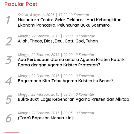
Popular Post
1
Selasa, 4 Agustus 2026 | 17:33
0 Komentar
Nusantara Centre Gelar Deklarasi Hari Kebangkitan
Ekonomi Pancasila, Peluncuran Buku Soemitro
Djojohadikusumo Anti Penjajahan (Pergolakan
Ekonomi Politik Indonesia) & Simposium Nasional
2
Minggu, 22 Februari 2015 | 09:00
0 Komentar
Allah, Theos, Dios, Deu, Gott, God, Tuhan
“Urgensi Undang-Undang Perekonomian Nasional dan
Kesejahteraan Sosial dalam Menata Bangsa Menuju
Indonesia Emas 2045”,
3
Minggu, 22 Februari 2015 | 09:00
0 Komentar
Apa Perbedaan Utama antara Agama Kristen Katolik
Roma dengan Agama Kristen Protestan?
4
Minggu, 22 Februari 2015 | 09:03
0 Komentar
Bagaimana Kita Tahu Agama Kristen itu Benar?
5
Minggu, 22 Februari 2015 | 09:04
0 Komentar
Bukti-Bukti Logis Kebenaran Agama Kristen dan Alkitab
6
Minggu, 22 Februari 2015 | 09:05
0 Komentar
(Cara) Baptisan Menurut Injil