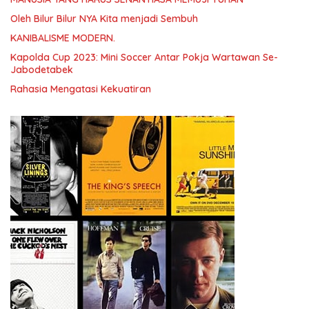
Oleh Bilur Bilur NYA Kita menjadi Sembuh
KANIBALISME MODERN.
Kapolda Cup 2023: Mini Soccer Antar Pokja Wartawan Se-
Jabodetabek
Rahasia Mengatasi Kekuatiran