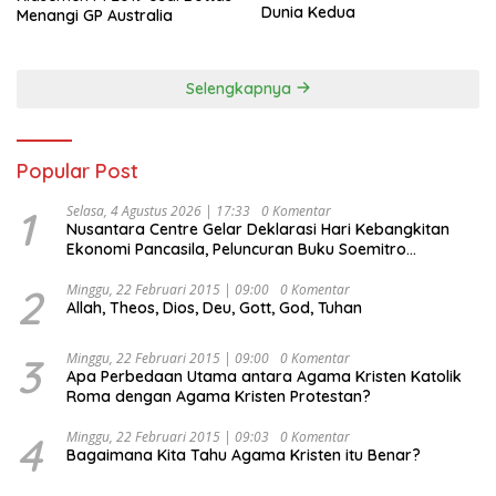
Dunia Kedua
Menangi GP Australia
Selengkapnya
Popular Post
1
Selasa, 4 Agustus 2026 | 17:33
0 Komentar
Nusantara Centre Gelar Deklarasi Hari Kebangkitan
Ekonomi Pancasila, Peluncuran Buku Soemitro
Djojohadikusumo Anti Penjajahan (Pergolakan
Ekonomi Politik Indonesia) & Simposium Nasional
2
Minggu, 22 Februari 2015 | 09:00
0 Komentar
Allah, Theos, Dios, Deu, Gott, God, Tuhan
“Urgensi Undang-Undang Perekonomian Nasional dan
Kesejahteraan Sosial dalam Menata Bangsa Menuju
Indonesia Emas 2045”,
3
Minggu, 22 Februari 2015 | 09:00
0 Komentar
Apa Perbedaan Utama antara Agama Kristen Katolik
Roma dengan Agama Kristen Protestan?
4
Minggu, 22 Februari 2015 | 09:03
0 Komentar
Bagaimana Kita Tahu Agama Kristen itu Benar?