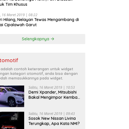
uk Tim Khusus
, 16 Maret 2019 | 08:22
ri Hilang, Nelayan Tewas Mengambang di
ai Cipalawah Garut
Selengkapnya
tomotif
i adalah contoh keterangan untuk widget
ngan kategori otomotif, anda bisa dengan
dah memasukkannya pada widget.
Sabtu, 16 Maret 2019 | 10:53
Demi Xpander, Mitsubishi
Bakal Mengimpor Kembali
Pajero Sport
Sabtu, 16 Maret 2019 | 09:43
Sosok New Nissan Livina
Terungkap, Apa Kata NMI?