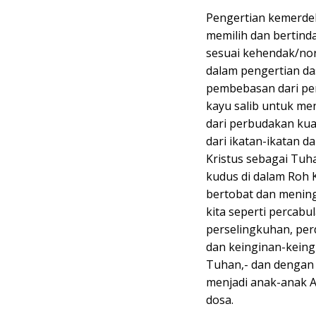
Pengertian kemerdek
memilih dan bertinda
sesuai kehendak/no
dalam pengertian da
pembebasan dari perb
kayu salib untuk me
dari perbudakan kua
dari ikatan-ikatan 
Kristus sebagai Tuh
kudus di dalam Roh
bertobat dan menin
kita seperti percabu
perselingkuhan, pe
dan keinginan-kein
Tuhan,- dan dengan 
menjadi anak-anak A
dosa.