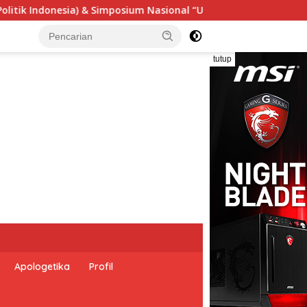
l “Urgensi Undang-Undang Perekonomian Nasional dan Kesejaht
tutup
Apologetika
Profil