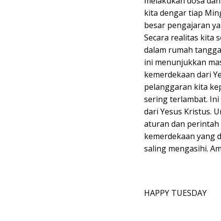
melakukan dosa dan t
kita dengar tiap Min
besar pengajaran ya
Secara realitas kit
dalam rumah tangga,
ini menunjukkan ma
kemerdekaan dari Yes
pelanggaran kita kep
sering terlambat. I
dari Yesus Kristus. 
aturan dan perintah 
kemerdekaan yang da
saling mengasihi. A
HAPPY TUESDAY