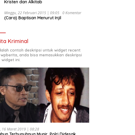
Kristen dan Alkitab
Minggu, 22 Februari 2015 | 09:05
0 Komentar
(Cara) Baptisan Menurut Injil
ita Kriminal
adalah contoh deskripsi untuk widget recent
 wpberita, anda bisa memasukkan deskripsi
 widget ini.
, 16 Maret 2019 | 08:28
ahun Terbunuhnya Munir, Polri Didesak