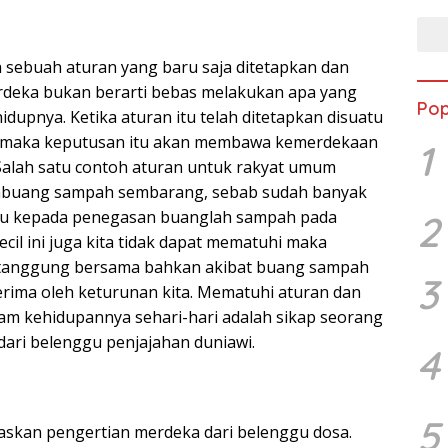
sebuah aturan yang baru saja ditetapkan dan
rdeka bukan berarti bebas melakukan apa yang
Pop
hidupnya. Ketika aturan itu telah ditetapkan disuatu
i maka keputusan itu akan membawa kemerdekaan
1
Salah satu contoh aturan untuk rakyat umum
mbuang sampah sembarang, sebab sudah banyak
cu kepada penegasan buanglah sampah pada
2
kecil ini juga kita tidak dapat mematuhi maka
a tanggung bersama bahkan akibat buang sampah
3
rima oleh keturunan kita. Mematuhi aturan dan
am kehidupannya sehari-hari adalah sikap seorang
dari belenggu penjajahan duniawi.
4
5
askan pengertian merdeka dari belenggu dosa.