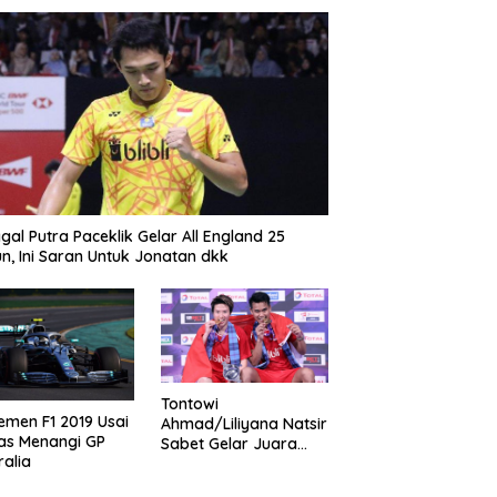
gal Putra Paceklik Gelar All England 25
n, Ini Saran Untuk Jonatan dkk
Tontowi
emen F1 2019 Usai
Ahmad/Liliyana Natsir
as Menangi GP
Sabet Gelar Juara
ralia
Dunia Kedua