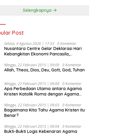
Selengkapnya
ular Post
Selasa, 4 Agustus 2026 | 17:33
0 Komentar
Nusantara Centre Gelar Deklarasi Hari
Kebangkitan Ekonomi Pancasila,
Peluncuran Buku Soemitro
Djojohadikusumo Anti Penjajahan
Minggu, 22 Februari 2015 | 09:00
0 Komentar
Allah, Theos, Dios, Deu, Gott, God, Tuhan
(Pergolakan Ekonomi Politik Indonesia) &
Simposium Nasional “Urgensi Undang-
Undang Perekonomian Nasional dan
Minggu, 22 Februari 2015 | 09:00
0 Komentar
Kesejahteraan Sosial dalam Menata
Apa Perbedaan Utama antara Agama
Bangsa Menuju Indonesia Emas 2045”,
Kristen Katolik Roma dengan Agama
Kristen Protestan?
Minggu, 22 Februari 2015 | 09:03
0 Komentar
Bagaimana Kita Tahu Agama Kristen itu
Benar?
Minggu, 22 Februari 2015 | 09:04
0 Komentar
Bukti-Bukti Logis Kebenaran Agama