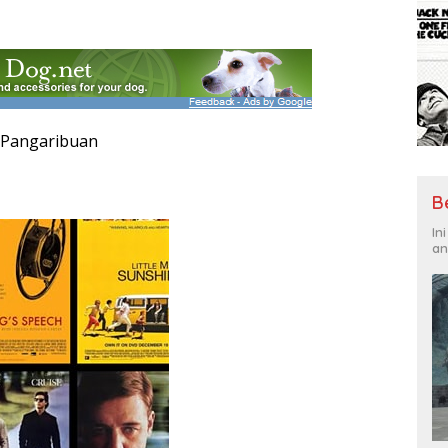
a Pangaribuan
B
In
an