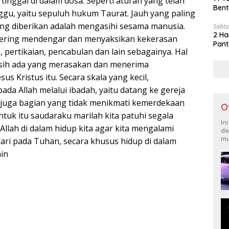
inggal di dalam dosa. Seperti aturan yang telah
Bent
ggu, yaitu sepuluh hukum Taurat. Jauh yang paling
ng diberikan adalah mengasihi sesama manusia.
Sabtu
2 Ha
a sering mendengar dan menyaksikan kekerasan
Pant
 pertikaian, pencabulan dan lain sebagainya. Hal
sih ada yang merasakan dan menerima
us Kristus itu. Secara skala yang kecil,
ada Allah melalui ibadah, yaitu datang ke gereja
ni juga bagian yang tidak menikmati kemerdekaan
O
Untuk itu saudaraku marilah kita patuhi segala
In
Allah di dalam hidup kita agar kita mengalami
de
mu
ri pada Tuhan, secara khusus hidup di dalam
min