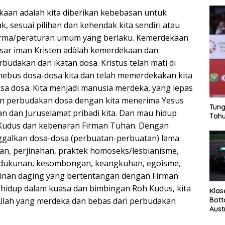
aan adalah kita diberikan kebebasan untuk
k, sesuai pilihan dan kehendak kita sendiri atau
rma/peraturan umum yang berlaku. Kemerdekaan
sar iman Kristen adàlah kemerdekaan dan
udakan dan ikatan dosa. Kristus telah mati di
nebus dosa-dosa kita dan telah memerdekakan kita
sa dosa. Kita menjadi manusia merdeka, yang lepas
dan perbudakan dosa dengan kita menerima Yesus
Tung
an dan Juruselamat pribadi kita. Dan mau hidup
Tahu
 Kudus dan kebenaran Firman Tuhan. Dengan
ggalkan dosa-dosa (perbuatan-perbuatan) lama
lan, perjinahan, praktek homoseks/lesbianisme,
rdukunan, kesombongan, keangkuhan, egoisme,
ginan daging yang bertentangan dengan Firman
hidup dalam kuasa dan bimbingan Roh Kudus, kita
Klas
Bott
llah yang merdeka dan bebas dari perbudakan
Aust