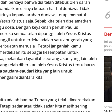
ah percaya bahwa dia telah ditebus oleh darah
yandarkan dirinya kepada hal-hal duniawi. Tidak
6
irinya kepada arahan duniawi, tetapi mematuhi
Yesus Kristus saja. Sebab kita telah diselamatkan
gu dosa. Dengan keyakinan penuh Paulus
reka semua telah dipanggil oleh Yesus Kristus
Ber
nggil untuk merdeka adalah satu anugerah yang
Ini 
 perbuatan manusia. Tetapi janganlah kamu
post
pada
erdekaan itu sebagai kesempatan untuk
a, melainkan layanilah seorang akan yang lain oleh
ang telah diberikan oleh Yesus Kristus tentu harus
a saudara-saudari kita yang lain untuk
engasihi diantara kita.
kita adalah hamba Tuhan yang telah dimerdekakan
Tetapi sadar atau tidak sadar kita masih sering
Sabtu
14 T