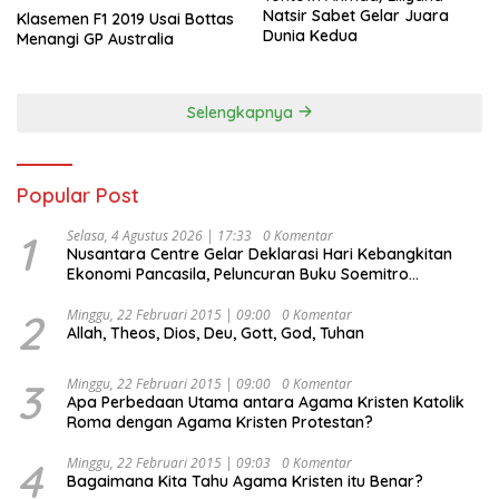
Natsir Sabet Gelar Juara
Klasemen F1 2019 Usai Bottas
Dunia Kedua
Menangi GP Australia
Selengkapnya
Popular Post
1
Selasa, 4 Agustus 2026 | 17:33
0 Komentar
Nusantara Centre Gelar Deklarasi Hari Kebangkitan
Ekonomi Pancasila, Peluncuran Buku Soemitro
Djojohadikusumo Anti Penjajahan (Pergolakan
Ekonomi Politik Indonesia) & Simposium Nasional
2
Minggu, 22 Februari 2015 | 09:00
0 Komentar
Allah, Theos, Dios, Deu, Gott, God, Tuhan
“Urgensi Undang-Undang Perekonomian Nasional dan
Kesejahteraan Sosial dalam Menata Bangsa Menuju
Indonesia Emas 2045”,
3
Minggu, 22 Februari 2015 | 09:00
0 Komentar
Apa Perbedaan Utama antara Agama Kristen Katolik
Roma dengan Agama Kristen Protestan?
4
Minggu, 22 Februari 2015 | 09:03
0 Komentar
Bagaimana Kita Tahu Agama Kristen itu Benar?