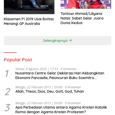
Tontowi Ahmad/Liliyana
Natsir Sabet Gelar Juara
Klasemen F1 2019 Usai Bottas
Dunia Kedua
Menangi GP Australia
Selengkapnya
Popular Post
1
Selasa, 4 Agustus 2026 | 17:33
0 Komentar
Nusantara Centre Gelar Deklarasi Hari Kebangkitan
Ekonomi Pancasila, Peluncuran Buku Soemitro
Djojohadikusumo Anti Penjajahan (Pergolakan
Ekonomi Politik Indonesia) & Simposium Nasional
2
Minggu, 22 Februari 2015 | 09:00
0 Komentar
Allah, Theos, Dios, Deu, Gott, God, Tuhan
“Urgensi Undang-Undang Perekonomian Nasional dan
Kesejahteraan Sosial dalam Menata Bangsa Menuju
Indonesia Emas 2045”,
3
Minggu, 22 Februari 2015 | 09:00
0 Komentar
Apa Perbedaan Utama antara Agama Kristen Katolik
Roma dengan Agama Kristen Protestan?