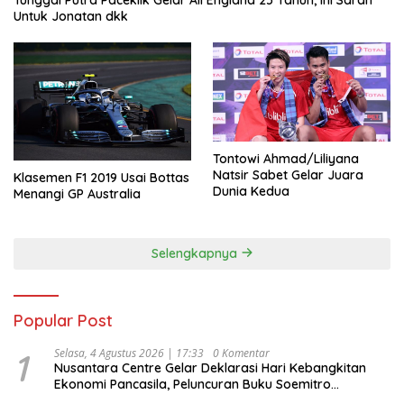
Untuk Jonatan dkk
Tontowi Ahmad/Liliyana
Natsir Sabet Gelar Juara
Klasemen F1 2019 Usai Bottas
Dunia Kedua
Menangi GP Australia
Selengkapnya
Popular Post
1
Selasa, 4 Agustus 2026 | 17:33
0 Komentar
Nusantara Centre Gelar Deklarasi Hari Kebangkitan
Ekonomi Pancasila, Peluncuran Buku Soemitro
Djojohadikusumo Anti Penjajahan (Pergolakan