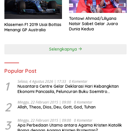
Tontowi Ahmad/Liliyana
Natsir Sabet Gelar Juara
Klasemen F1 2019 Usai Bottas
Dunia Kedua
Menangi GP Australia
Selengkapnya
Popular Post
1
Selasa, 4 Agustus 2026 | 17:33
0 Komentar
Nusantara Centre Gelar Deklarasi Hari Kebangkitan
Ekonomi Pancasila, Peluncuran Buku Soemitro
Djojohadikusumo Anti Penjajahan (Pergolakan
Ekonomi Politik Indonesia) & Simposium Nasional
2
Minggu, 22 Februari 2015 | 09:00
0 Komentar
Allah, Theos, Dios, Deu, Gott, God, Tuhan
“Urgensi Undang-Undang Perekonomian Nasional dan
Kesejahteraan Sosial dalam Menata Bangsa Menuju
Indonesia Emas 2045”,
3
Minggu, 22 Februari 2015 | 09:00
0 Komentar
Apa Perbedaan Utama antara Agama Kristen Katolik
Roma dengan Agama Kristen Protestan?