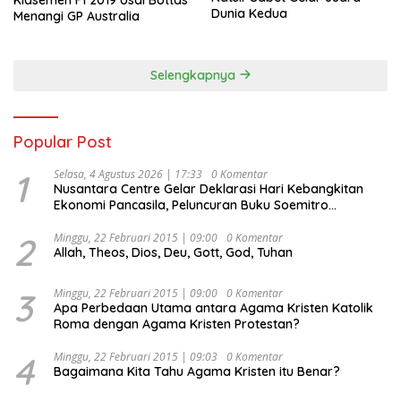
Dunia Kedua
Menangi GP Australia
Selengkapnya
Popular Post
1
Selasa, 4 Agustus 2026 | 17:33
0 Komentar
Nusantara Centre Gelar Deklarasi Hari Kebangkitan
Ekonomi Pancasila, Peluncuran Buku Soemitro
Djojohadikusumo Anti Penjajahan (Pergolakan
Ekonomi Politik Indonesia) & Simposium Nasional
2
Minggu, 22 Februari 2015 | 09:00
0 Komentar
Allah, Theos, Dios, Deu, Gott, God, Tuhan
“Urgensi Undang-Undang Perekonomian Nasional dan
Kesejahteraan Sosial dalam Menata Bangsa Menuju
Indonesia Emas 2045”,
3
Minggu, 22 Februari 2015 | 09:00
0 Komentar
Apa Perbedaan Utama antara Agama Kristen Katolik
Roma dengan Agama Kristen Protestan?
4
Minggu, 22 Februari 2015 | 09:03
0 Komentar
Bagaimana Kita Tahu Agama Kristen itu Benar?