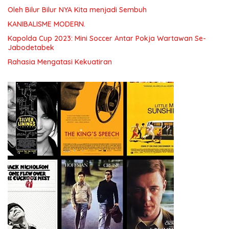
Oleh Bilur Bilur NYA Kita menjadi Sembuh
KANIBALISME MODERN.
Kapolda Cup 2023: Mini Soccer Antar Pokja Wartawan Se-
Jabodetabek
Rahasia Mengatasi Kekuatiran