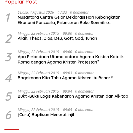
Popular Post
1
Selasa, 4 Agustus 2026 | 17:33
0 Komentar
Nusantara Centre Gelar Deklarasi Hari Kebangkitan
Ekonomi Pancasila, Peluncuran Buku Soemitro
Djojohadikusumo Anti Penjajahan (Pergolakan
Ekonomi Politik Indonesia) & Simposium Nasional
2
Minggu, 22 Februari 2015 | 09:00
0 Komentar
Allah, Theos, Dios, Deu, Gott, God, Tuhan
“Urgensi Undang-Undang Perekonomian Nasional dan
Kesejahteraan Sosial dalam Menata Bangsa Menuju
Indonesia Emas 2045”,
3
Minggu, 22 Februari 2015 | 09:00
0 Komentar
Apa Perbedaan Utama antara Agama Kristen Katolik
Roma dengan Agama Kristen Protestan?
4
Minggu, 22 Februari 2015 | 09:03
0 Komentar
Bagaimana Kita Tahu Agama Kristen itu Benar?
5
Minggu, 22 Februari 2015 | 09:04
0 Komentar
Bukti-Bukti Logis Kebenaran Agama Kristen dan Alkitab
6
Minggu, 22 Februari 2015 | 09:05
0 Komentar
(Cara) Baptisan Menurut Injil