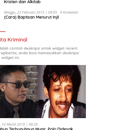
Kristen dan Alkitab
Minggu, 22 Februari 2015 | 09:05
0 Komentar
(Cara) Baptisan Menurut Injil
ita Kriminal
adalah contoh deskripsi untuk widget recent
 wpberita, anda bisa memasukkan deskripsi
 widget ini.
, 16 Maret 2019 | 08:28
ahun Terbunuhnya Munir, Polri Didesak