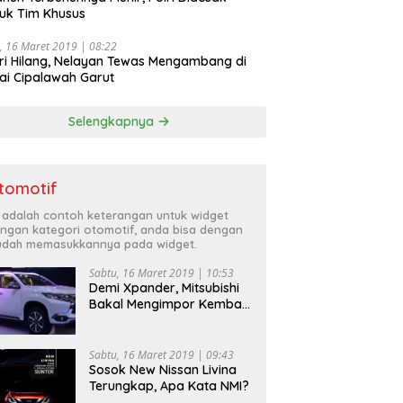
uk Tim Khusus
, 16 Maret 2019 | 08:22
ri Hilang, Nelayan Tewas Mengambang di
ai Cipalawah Garut
Selengkapnya
tomotif
i adalah contoh keterangan untuk widget
ngan kategori otomotif, anda bisa dengan
dah memasukkannya pada widget.
Sabtu, 16 Maret 2019 | 10:53
Demi Xpander, Mitsubishi
Bakal Mengimpor Kembali
Pajero Sport
Sabtu, 16 Maret 2019 | 09:43
Sosok New Nissan Livina
Terungkap, Apa Kata NMI?