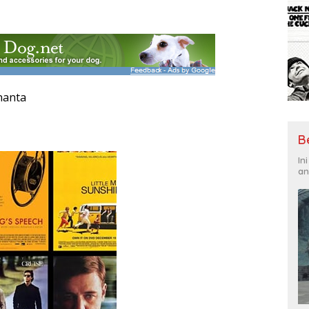
nanta
B
In
an