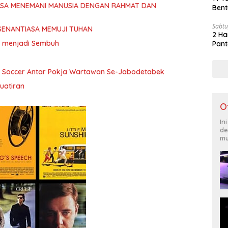
ASA MENEMANI MANUSIA DENGAN RAHMAT DAN
Bent
Sabtu
SENANTIASA MEMUJI TUHAN
2 Ha
ita menjadi Sembuh
Pant
i Soccer Antar Pokja Wartawan Se-Jabodetabek
uatiran
O
In
de
mu