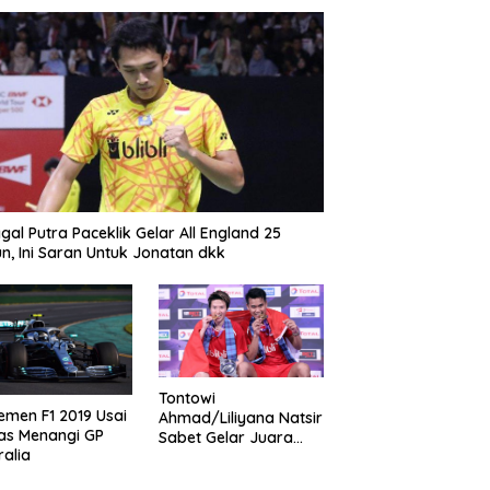
gal Putra Paceklik Gelar All England 25
n, Ini Saran Untuk Jonatan dkk
Tontowi
emen F1 2019 Usai
Ahmad/Liliyana Natsir
as Menangi GP
Sabet Gelar Juara
ralia
Dunia Kedua