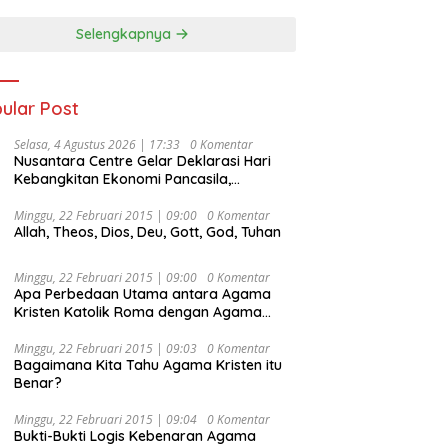
Selengkapnya
ular Post
Selasa, 4 Agustus 2026 | 17:33
0 Komentar
Nusantara Centre Gelar Deklarasi Hari
Kebangkitan Ekonomi Pancasila,
Peluncuran Buku Soemitro
Djojohadikusumo Anti Penjajahan
Minggu, 22 Februari 2015 | 09:00
0 Komentar
Allah, Theos, Dios, Deu, Gott, God, Tuhan
(Pergolakan Ekonomi Politik Indonesia) &
Simposium Nasional “Urgensi Undang-
Undang Perekonomian Nasional dan
Minggu, 22 Februari 2015 | 09:00
0 Komentar
Kesejahteraan Sosial dalam Menata
Apa Perbedaan Utama antara Agama
Bangsa Menuju Indonesia Emas 2045”,
Kristen Katolik Roma dengan Agama
Kristen Protestan?
Minggu, 22 Februari 2015 | 09:03
0 Komentar
Bagaimana Kita Tahu Agama Kristen itu
Benar?
Minggu, 22 Februari 2015 | 09:04
0 Komentar
Bukti-Bukti Logis Kebenaran Agama