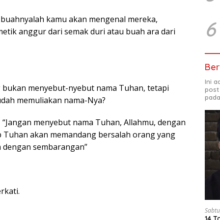
ri buahnyalah kamu akan mengenal mereka,
6
tik anggur dari semak duri atau buah ara dari
Ber
Ini 
ng bukan menyebut-nyebut nama Tuhan, tetapi
post
pada
sudah memuliakan nama-Nya?
, “Jangan menyebut nama Tuhan, Allahmu, dengan
b Tuhan akan memandang bersalah orang yang
 dengan sembarangan”
kati.
Sabtu
14 T