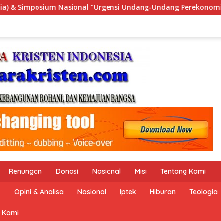
ang-Undang Perekonomian Nasional dan Kesejahteraan Sosial da
Renungan
Donasi
Nasional
Misi
Tentang Kami
n
Opini & Analisa
Nasional
Iptek
Hiburan
Teologia
 Kami