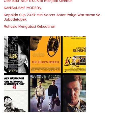
Oleh Bilur Bilur NYA Kita menjadi Sembuh
KANIBALISME MODERN.
Kapolda Cup 2023: Mini Soccer Antar Pokja Wartawan Se-
Jabodetabek
Rahasia Mengatasi Kekuatiran