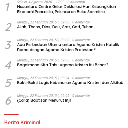
1
Selasa, 4 Agustus 2026 | 17:33
0 Komentar
Nusantara Centre Gelar Deklarasi Hari Kebangkitan
Ekonomi Pancasila, Peluncuran Buku Soemitro
Djojohadikusumo Anti Penjajahan (Pergolakan
Ekonomi Politik Indonesia) & Simposium Nasional
2
Minggu, 22 Februari 2015 | 09:00
0 Komentar
Allah, Theos, Dios, Deu, Gott, God, Tuhan
“Urgensi Undang-Undang Perekonomian Nasional dan
Kesejahteraan Sosial dalam Menata Bangsa Menuju
Indonesia Emas 2045”,
3
Minggu, 22 Februari 2015 | 09:00
0 Komentar
Apa Perbedaan Utama antara Agama Kristen Katolik
Roma dengan Agama Kristen Protestan?
4
Minggu, 22 Februari 2015 | 09:03
0 Komentar
Bagaimana Kita Tahu Agama Kristen itu Benar?
5
Minggu, 22 Februari 2015 | 09:04
0 Komentar
Bukti-Bukti Logis Kebenaran Agama Kristen dan Alkitab
6
Minggu, 22 Februari 2015 | 09:05
0 Komentar
(Cara) Baptisan Menurut Injil
Berita Kriminal