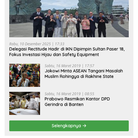
Rabu, 10 Desember 2025 | 17:33
Delegasi Rectitude Hadir di IKN Dipimpin Sultan Paser 18,
Fokus Investasi Hijau dan Safety Equipment
Sabtu, 16 Maret 2019 | 17:57
Jokowi Minta ASEAN Tangani Masalah
Muslim Rohingya di Rakhine State
Sabtu, 16 Maret 2019 | 08:55
Prabowo Resmikan Kantor DPD
Gerindra di Banten
Selengkapnya