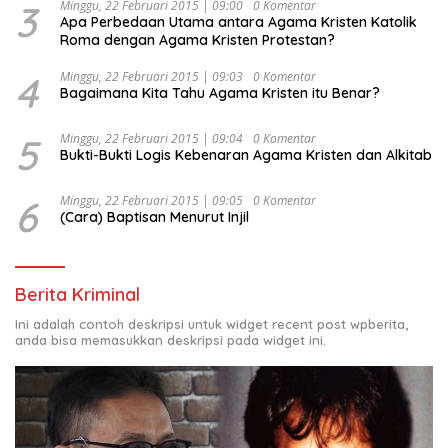
3
Minggu, 22 Februari 2015 | 09:00
0 Komentar
Apa Perbedaan Utama antara Agama Kristen Katolik
Roma dengan Agama Kristen Protestan?
4
Minggu, 22 Februari 2015 | 09:03
0 Komentar
Bagaimana Kita Tahu Agama Kristen itu Benar?
5
Minggu, 22 Februari 2015 | 09:04
0 Komentar
Bukti-Bukti Logis Kebenaran Agama Kristen dan Alkitab
6
Minggu, 22 Februari 2015 | 09:05
0 Komentar
(Cara) Baptisan Menurut Injil
Berita Kriminal
Ini adalah contoh deskripsi untuk widget recent post wpberita,
anda bisa memasukkan deskripsi pada widget ini.