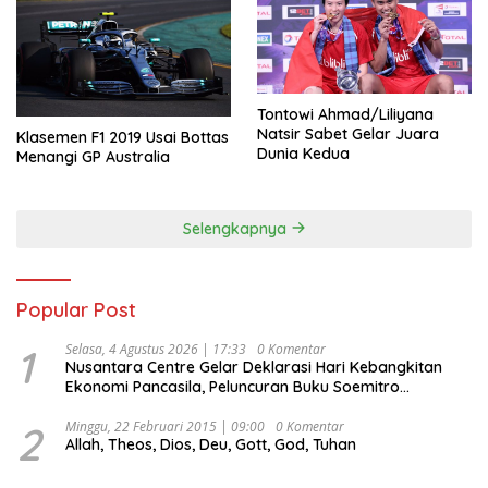
Tontowi Ahmad/Liliyana
Natsir Sabet Gelar Juara
Klasemen F1 2019 Usai Bottas
Dunia Kedua
Menangi GP Australia
Selengkapnya
Popular Post
1
Selasa, 4 Agustus 2026 | 17:33
0 Komentar
Nusantara Centre Gelar Deklarasi Hari Kebangkitan
Ekonomi Pancasila, Peluncuran Buku Soemitro
Djojohadikusumo Anti Penjajahan (Pergolakan
Ekonomi Politik Indonesia) & Simposium Nasional
2
Minggu, 22 Februari 2015 | 09:00
0 Komentar
Allah, Theos, Dios, Deu, Gott, God, Tuhan
“Urgensi Undang-Undang Perekonomian Nasional dan
Kesejahteraan Sosial dalam Menata Bangsa Menuju
Indonesia Emas 2045”,