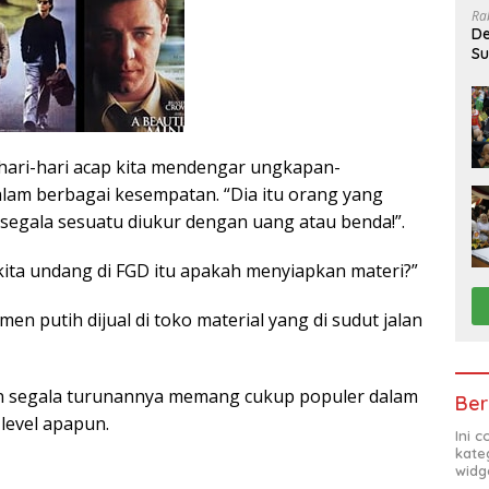
Ra
De
Su
Sa
ari-hari acap kita mendengar ungkapan-
lam berbagai kesempatan. “Dia itu orang yang
, segala sesuatu diukur dengan uang atau benda!”.
ita undang di FGD itu apakah menyiapkan materi?”
en putih dijual di toko material yang di sudut jalan
an segala turunannya memang cukup populer dalam
Ber
level apapun.
Ini 
kate
widg