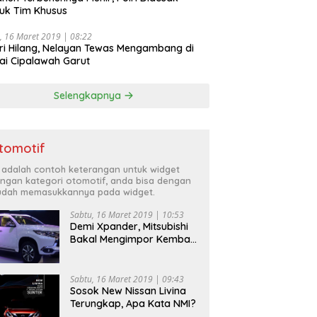
uk Tim Khusus
, 16 Maret 2019 | 08:22
ri Hilang, Nelayan Tewas Mengambang di
ai Cipalawah Garut
Selengkapnya
tomotif
i adalah contoh keterangan untuk widget
ngan kategori otomotif, anda bisa dengan
dah memasukkannya pada widget.
Sabtu, 16 Maret 2019 | 10:53
Demi Xpander, Mitsubishi
Bakal Mengimpor Kembali
Pajero Sport
Sabtu, 16 Maret 2019 | 09:43
Sosok New Nissan Livina
Terungkap, Apa Kata NMI?