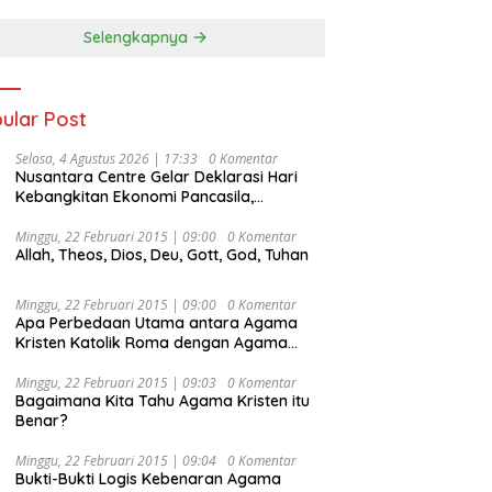
Selengkapnya
ular Post
Selasa, 4 Agustus 2026 | 17:33
0 Komentar
Nusantara Centre Gelar Deklarasi Hari
Kebangkitan Ekonomi Pancasila,
Peluncuran Buku Soemitro
Djojohadikusumo Anti Penjajahan
Minggu, 22 Februari 2015 | 09:00
0 Komentar
Allah, Theos, Dios, Deu, Gott, God, Tuhan
(Pergolakan Ekonomi Politik Indonesia) &
Simposium Nasional “Urgensi Undang-
Undang Perekonomian Nasional dan
Minggu, 22 Februari 2015 | 09:00
0 Komentar
Kesejahteraan Sosial dalam Menata
Apa Perbedaan Utama antara Agama
Bangsa Menuju Indonesia Emas 2045”,
Kristen Katolik Roma dengan Agama
Kristen Protestan?
Minggu, 22 Februari 2015 | 09:03
0 Komentar
Bagaimana Kita Tahu Agama Kristen itu
Benar?
Minggu, 22 Februari 2015 | 09:04
0 Komentar
Bukti-Bukti Logis Kebenaran Agama