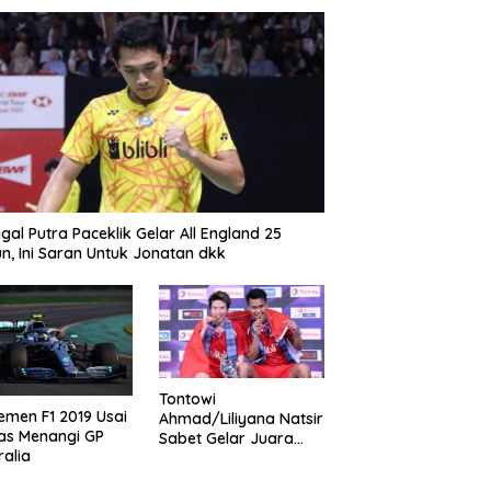
gal Putra Paceklik Gelar All England 25
n, Ini Saran Untuk Jonatan dkk
Tontowi
emen F1 2019 Usai
Ahmad/Liliyana Natsir
as Menangi GP
Sabet Gelar Juara
ralia
Dunia Kedua