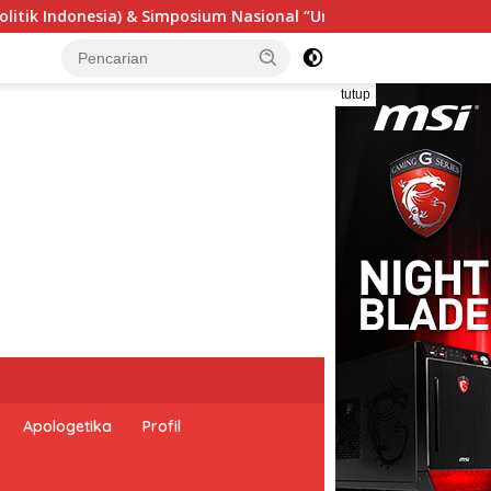
al “Urgensi Undang-Undang Perekonomian Nasional dan Kesejaht
tutup
Apologetika
Profil