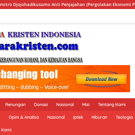
n (Pergolakan Ekonomi Politik Indonesia) & Simposium Nasion
Renungan
Donasi
Nasional
Misi
Tentang Kami
n
Opini & Analisa
Nasional
Iptek
Hiburan
Teologia
 Kami