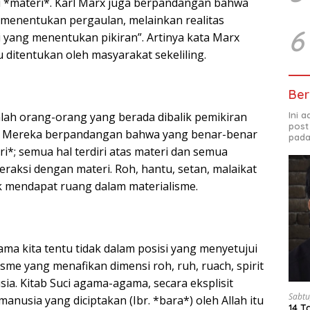
 *materi*. Karl Marx juga berpandangan bahwa
 menentukan pergaulan, melainkan realitas
6
i yang menentukan pikiran”. Artinya kata Marx
u ditentukan oleh masyarakat sekeliling.
Ber
Ini 
lah orang-orang yang berada dibalik pemikiran
post
me. Mereka berpandangan bahwa yang benar-benar
pada
ri*; semua hal terdiri atas materi dan semua
raksi dengan materi. Roh, hantu, setan, malaikat
k mendapat ruang dalam materialisme.
ma kita tentu tidak dalam posisi yang menyetujui
me yang menafikan dimensi roh, ruh, ruach, spirit
ia. Kitab Suci agama-agama, secara eksplisit
Sabtu
nusia yang diciptakan (Ibr. *bara*) oleh Allah itu
14 T