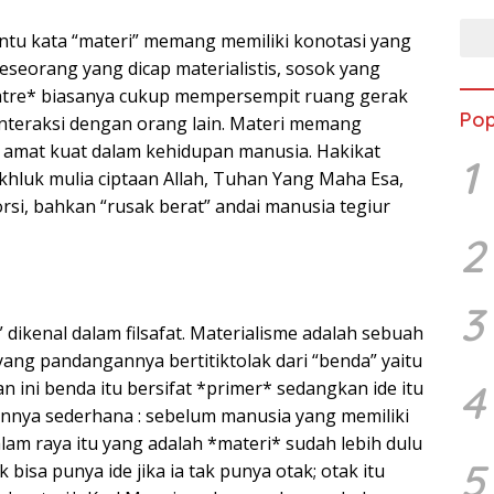
ntu kata “materi” memang memiliki konotasi yang
eseorang yang dicap materialistis, sosok yang
matre* biasanya cukup mempersempit ruang gerak
Pop
interaksi dengan orang lain. Materi memang
 amat kuat dalam kehidupan manusia. Hakikat
1
hluk mulia ciptaan Allah, Tuhan Yang Maha Esa,
rsi, bahkan “rusak berat” andai manusia tegiur
2
3
” dikenal dalam filsafat. Materialisme adalah sebuah
t yang pandangannya bertitiktolak dari “benda” yaitu
4
an ini benda itu bersifat *primer* sedangkan ide itu
nnya sederhana : sebelum manusia yang memiliki
 alam raya itu yang adalah *materi* sudah lebih dulu
5
 bisa punya ide jika ia tak punya otak; otak itu