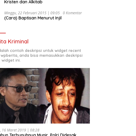
Kristen dan Alkitab
Minggu, 22 Februari 2015 | 09:05
0 Komentar
(Cara) Baptisan Menurut Injil
ita Kriminal
adalah contoh deskripsi untuk widget recent
 wpberita, anda bisa memasukkan deskripsi
 widget ini.
, 16 Maret 2019 | 08:28
ahun Terbunuhnya Munir, Polri Didesak