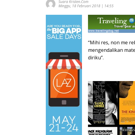
Suara Kristen.com
Minggu, 18 Februari 2018 | 14:55
“Mihi res, non me r
mengendalikan mater
diriku”.