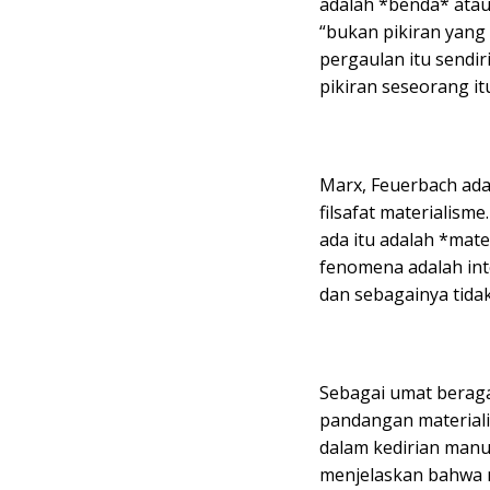
adalah *benda* atau
“bukan pikiran yang
pergaulan itu sendir
pikiran seseorang it
Marx, Feuerbach ada
filsafat materialis
ada itu adalah *mate
fenomena adalah inte
dan sebagainya tida
Sebagai umat beraga
pandangan materialis
dalam kedirian manus
menjelaskan bahwa ma