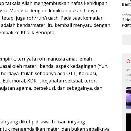
up tatkala Allah mengembuskan nafas kehidupan
Bent
sia. Manusia dengan demikian bukan hanya
Sabtu
tetapi juga roh/ruh/ruach. Pada saat kematian,
2 Ha
adalah benda/materi itu kembali menyatu dengan
Pant
mbali ke Khalik Pencipta.
mpirik, ternyata roh manusia amat lemah
O
kuasai oleh materi, benda, aspek kedagingan (Yun.
In
 berdaya. Itulah sebabnya ada OTT, Korupsi,
de
mu
, Etik moral, KDRT, kejahatan seksual, teror,
jatan agama, persekusi, dan sebagainya, dan
ah yang dikutip di awal tulisan ini yang
ntuk mengendalikan materi dan bukan sebaliknya.