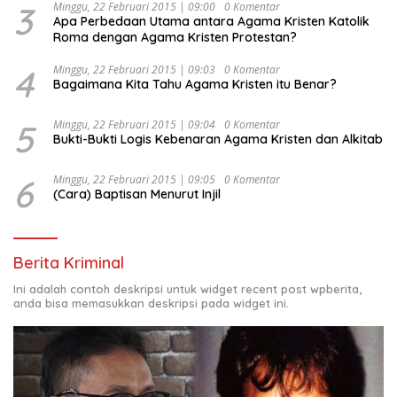
3
Minggu, 22 Februari 2015 | 09:00
0 Komentar
Apa Perbedaan Utama antara Agama Kristen Katolik
Roma dengan Agama Kristen Protestan?
4
Minggu, 22 Februari 2015 | 09:03
0 Komentar
Bagaimana Kita Tahu Agama Kristen itu Benar?
5
Minggu, 22 Februari 2015 | 09:04
0 Komentar
Bukti-Bukti Logis Kebenaran Agama Kristen dan Alkitab
6
Minggu, 22 Februari 2015 | 09:05
0 Komentar
(Cara) Baptisan Menurut Injil
Berita Kriminal
Ini adalah contoh deskripsi untuk widget recent post wpberita,
anda bisa memasukkan deskripsi pada widget ini.