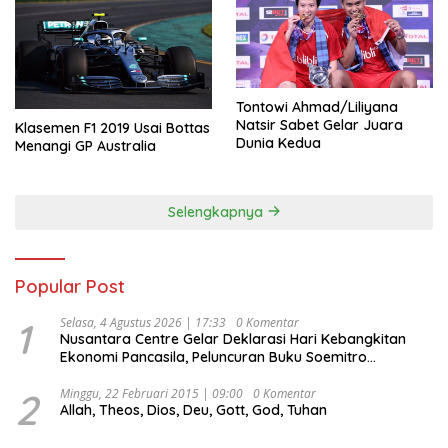
Tontowi Ahmad/Liliyana
Natsir Sabet Gelar Juara
Klasemen F1 2019 Usai Bottas
Dunia Kedua
Menangi GP Australia
Selengkapnya
Popular Post
1
Selasa, 4 Agustus 2026 | 17:33
0 Komentar
Nusantara Centre Gelar Deklarasi Hari Kebangkitan
Ekonomi Pancasila, Peluncuran Buku Soemitro
Djojohadikusumo Anti Penjajahan (Pergolakan
Ekonomi Politik Indonesia) & Simposium Nasional
2
Minggu, 22 Februari 2015 | 09:00
0 Komentar
Allah, Theos, Dios, Deu, Gott, God, Tuhan
“Urgensi Undang-Undang Perekonomian Nasional dan
Kesejahteraan Sosial dalam Menata Bangsa Menuju
Indonesia Emas 2045”,