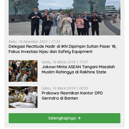
Rabu, 10 Desember 2025 | 17:33
Delegasi Rectitude Hadir di IKN Dipimpin Sultan Paser 18,
Fokus Investasi Hijau dan Safety Equipment
Sabtu, 16 Maret 2019 | 17:57
Jokowi Minta ASEAN Tangani Masalah
Muslim Rohingya di Rakhine State
Sabtu, 16 Maret 2019 | 08:55
Prabowo Resmikan Kantor DPD
Gerindra di Banten
Selengkapnya