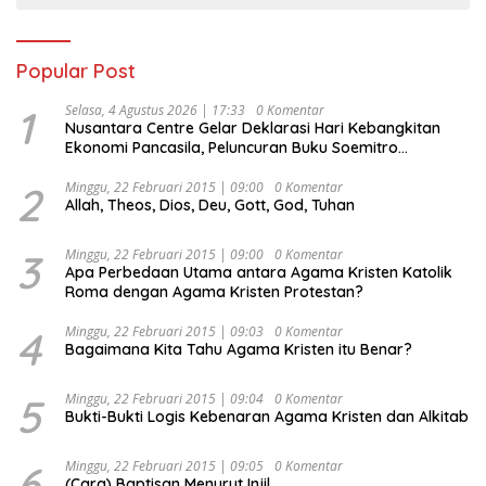
Popular Post
1
Selasa, 4 Agustus 2026 | 17:33
0 Komentar
Nusantara Centre Gelar Deklarasi Hari Kebangkitan
Ekonomi Pancasila, Peluncuran Buku Soemitro
Djojohadikusumo Anti Penjajahan (Pergolakan
Ekonomi Politik Indonesia) & Simposium Nasional
2
Minggu, 22 Februari 2015 | 09:00
0 Komentar
Allah, Theos, Dios, Deu, Gott, God, Tuhan
“Urgensi Undang-Undang Perekonomian Nasional dan
Kesejahteraan Sosial dalam Menata Bangsa Menuju
Indonesia Emas 2045”,
3
Minggu, 22 Februari 2015 | 09:00
0 Komentar
Apa Perbedaan Utama antara Agama Kristen Katolik
Roma dengan Agama Kristen Protestan?
4
Minggu, 22 Februari 2015 | 09:03
0 Komentar
Bagaimana Kita Tahu Agama Kristen itu Benar?
5
Minggu, 22 Februari 2015 | 09:04
0 Komentar
Bukti-Bukti Logis Kebenaran Agama Kristen dan Alkitab
6
Minggu, 22 Februari 2015 | 09:05
0 Komentar
(Cara) Baptisan Menurut Injil