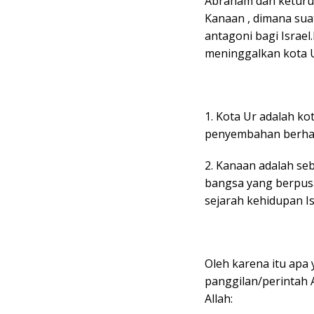
Abraham dan keturu
Kanaan , dimana sua
antagoni bagi Isra
meninggalkan kota 
1. Kota Ur adalah k
penyembahan berhal
2. Kanaan adalah se
bangsa yang berpusa
sejarah kehidupan I
Oleh karena itu ap
panggilan/perintah 
Allah: