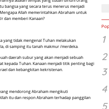
nannya adalah tempat yang sudah dihuni orang
tu bangsa yang secara terus menerus menjadi
el.Mengapa Allah memerintahkan Abraham untuk
Ur dan memberi Kanaan?
Pop
1
ota yang tidak mengenal Tuhan melakukan
a, di samping itu tanah makmur /merdeka.
2
buah daerah subur yang akan menjadi sebuah
t kepada Tuhan. Kanaan menjadi titik penting bagi
3
srael dan kebangkitan kekristenan.
4
a yang mendorong Abraham mengikuti
Allah itu dan respon Abraham terhadap panggilan
5