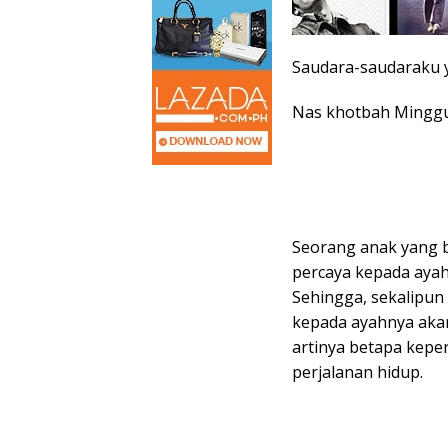
Saudara-saudaraku y
Nas khotbah Minggu E
Seorang anak yang bu
percaya kepada aya
Sehingga, sekalipun 
kepada ayahnya aka
artinya betapa kepe
perjalanan hidup.