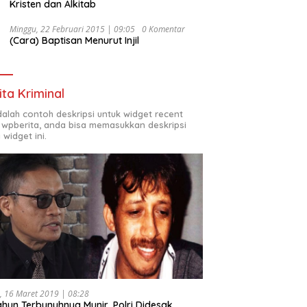
Kristen dan Alkitab
Minggu, 22 Februari 2015 | 09:05
0 Komentar
(Cara) Baptisan Menurut Injil
ita Kriminal
adalah contoh deskripsi untuk widget recent
 wpberita, anda bisa memasukkan deskripsi
 widget ini.
, 16 Maret 2019 | 08:28
ahun Terbunuhnya Munir, Polri Didesak