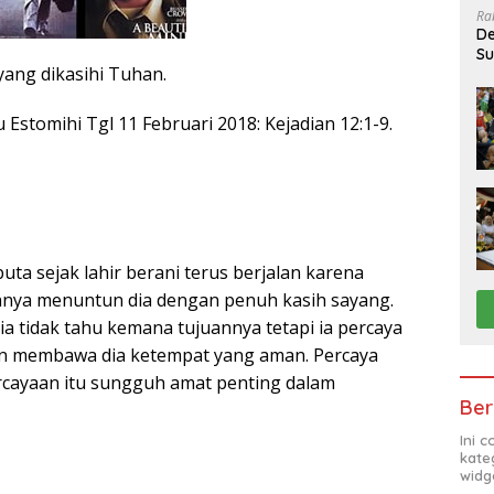
Ra
De
Su
ang dikasihi Tuhan.
Sa
stomihi Tgl 11 Februari 2018: Kejadian 12:1-9.
ta sejak lahir berani terus berjalan karena
hnya menuntun dia dengan penuh kasih sayang.
ia tidak tahu kemana tujuannya tetapi ia percaya
n membawa dia ketempat yang aman. Percaya
rcayaan itu sungguh amat penting dalam
Ber
Ini 
kate
widg