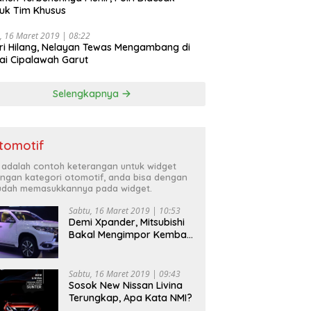
uk Tim Khusus
, 16 Maret 2019 | 08:22
ri Hilang, Nelayan Tewas Mengambang di
ai Cipalawah Garut
Selengkapnya
tomotif
i adalah contoh keterangan untuk widget
ngan kategori otomotif, anda bisa dengan
dah memasukkannya pada widget.
Sabtu, 16 Maret 2019 | 10:53
Demi Xpander, Mitsubishi
Bakal Mengimpor Kembali
Pajero Sport
Sabtu, 16 Maret 2019 | 09:43
Sosok New Nissan Livina
Terungkap, Apa Kata NMI?