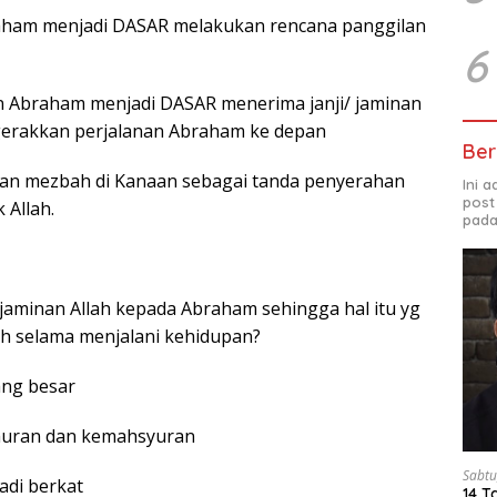
raham menjadi DASAR melakukan rencana panggilan
6
n Abraham menjadi DASAR menerima janji/ jaminan
gerakkan perjalanan Abraham ke depan
Ber
kan mezbah di Kanaan sebagai tanda penyerahan
Ini 
post
 Allah.
pada
u jaminan Allah kepada Abraham sehingga hal itu yg
h selama menjalani kehidupan?
ang besar
uran dan kemahsyuran
Sabtu
adi berkat
14 T