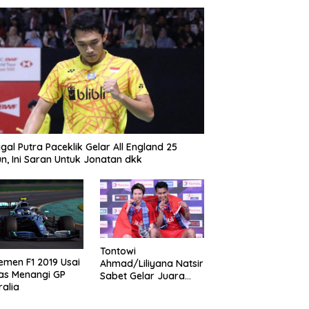
gal Putra Paceklik Gelar All England 25
n, Ini Saran Untuk Jonatan dkk
Tontowi
emen F1 2019 Usai
Ahmad/Liliyana Natsir
as Menangi GP
Sabet Gelar Juara
ralia
Dunia Kedua