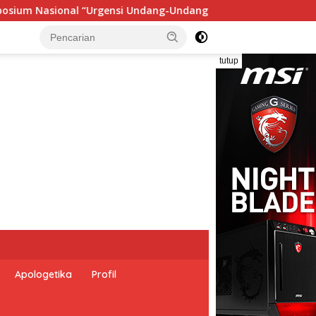
ang Perekonomian Nasional dan Kesejahteraan Sosial dalam Me
tutup
Apologetika
Profil