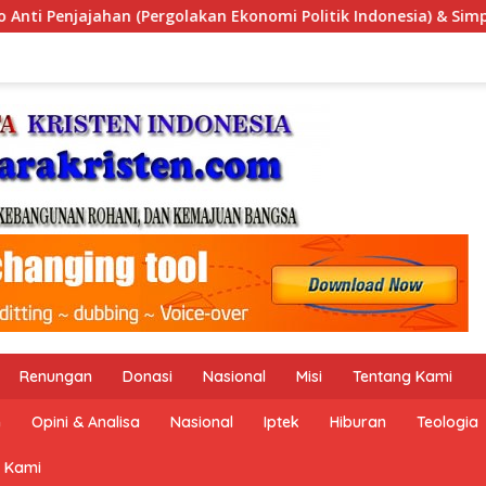
 Politik Indonesia) & Simposium Nasional “Urgensi Undang-Und
Renungan
Donasi
Nasional
Misi
Tentang Kami
n
Opini & Analisa
Nasional
Iptek
Hiburan
Teologia
 Kami