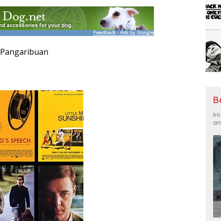
a Pangaribuan
B
In
an