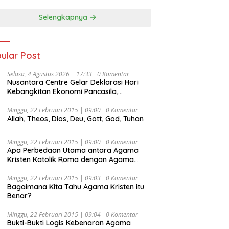
Selengkapnya
ular Post
Selasa, 4 Agustus 2026 | 17:33
0 Komentar
Nusantara Centre Gelar Deklarasi Hari
Kebangkitan Ekonomi Pancasila,
Peluncuran Buku Soemitro
Djojohadikusumo Anti Penjajahan
Minggu, 22 Februari 2015 | 09:00
0 Komentar
Allah, Theos, Dios, Deu, Gott, God, Tuhan
(Pergolakan Ekonomi Politik Indonesia) &
Simposium Nasional “Urgensi Undang-
Undang Perekonomian Nasional dan
Minggu, 22 Februari 2015 | 09:00
0 Komentar
Kesejahteraan Sosial dalam Menata
Apa Perbedaan Utama antara Agama
Bangsa Menuju Indonesia Emas 2045”,
Kristen Katolik Roma dengan Agama
Kristen Protestan?
Minggu, 22 Februari 2015 | 09:03
0 Komentar
Bagaimana Kita Tahu Agama Kristen itu
Benar?
Minggu, 22 Februari 2015 | 09:04
0 Komentar
Bukti-Bukti Logis Kebenaran Agama