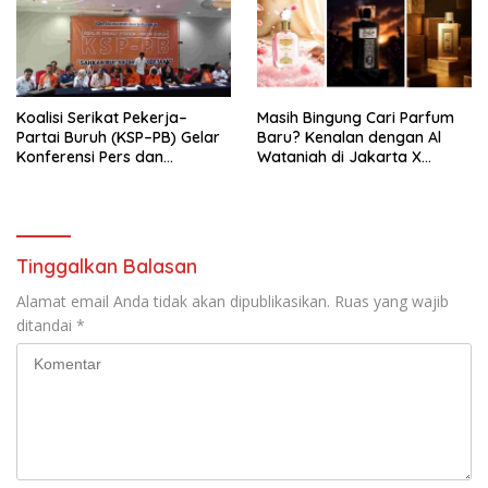
Pengembangan Organisasi
KBI yang Berbasis Riset di
seluruh Indonesia dan
Mancanegara”.
Koalisi Serikat Pekerja–
Masih Bingung Cari Parfum
Partai Buruh (KSP–PB) Gelar
Baru? Kenalan dengan Al
Konferensi Pers dan
Wataniah di Jakarta X
Sarasehan: Menuntaskan
Beauty 2026
Perjuangan Koalisi Serikat
Pekerja–Partai Buruh untuk
RUU Ketenagakerjaan Baru.
Tinggalkan Balasan
Alamat email Anda tidak akan dipublikasikan.
Ruas yang wajib
ditandai
*