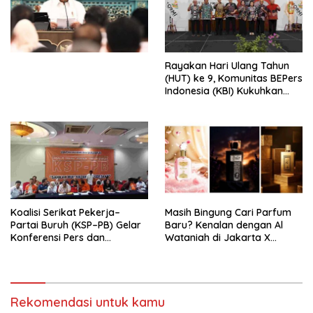
Simposium Nasional “Urgensi
Undang-Undang
Perekonomian Nasional dan
Kesejahteraan Sosial dalam
Menata Bangsa Menuju
Rayakan Hari Ulang Tahun
Indonesia Emas 2045”,
(HUT) ke 9, Komunitas BEPers
Indonesia (KBI) Kukuhkan
Pengurus Hasil Musyawarah
Nasional (Munas) Pertama,
Tema: “Penguatan dan
Pengembangan Organisasi
KBI yang Berbasis Riset di
seluruh Indonesia dan
Mancanegara”.
Koalisi Serikat Pekerja–
Masih Bingung Cari Parfum
Partai Buruh (KSP–PB) Gelar
Baru? Kenalan dengan Al
Konferensi Pers dan
Wataniah di Jakarta X
Sarasehan: Menuntaskan
Beauty 2026
Perjuangan Koalisi Serikat
Pekerja–Partai Buruh untuk
RUU Ketenagakerjaan Baru.
Rekomendasi untuk kamu