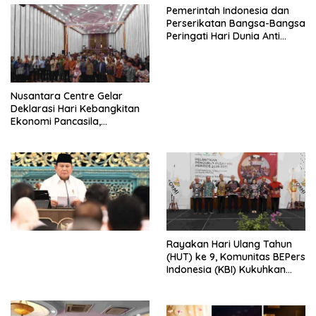
Pemerintah Indonesia dan
Perserikatan Bangsa-Bangsa
Peringati Hari Dunia Anti
Perdagangan Orang 2026
dengan Komitmen Baru
untuk Memberantas
Perdagangan Orang di Era
Nusantara Centre Gelar
Digital
Deklarasi Hari Kebangkitan
Ekonomi Pancasila,
Peluncuran Buku Soemitro
Djojohadikusumo Anti
Penjajahan (Pergolakan
Ekonomi Politik Indonesia) &
Simposium Nasional “Urgensi
Undang-Undang
Perekonomian Nasional dan
Kesejahteraan Sosial dalam
Menata Bangsa Menuju
Rayakan Hari Ulang Tahun
Indonesia Emas 2045”,
(HUT) ke 9, Komunitas BEPers
Indonesia (KBI) Kukuhkan
Pengurus Hasil Musyawarah
Nasional (Munas) Pertama,
Tema: “Penguatan dan