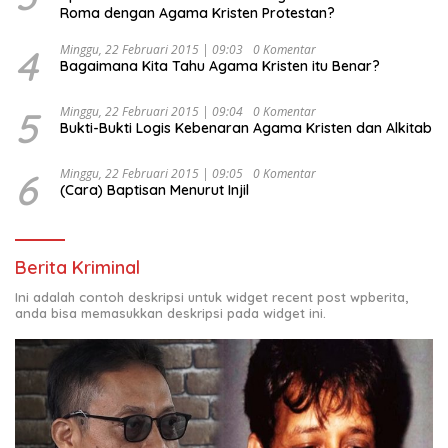
Roma dengan Agama Kristen Protestan?
4
Minggu, 22 Februari 2015 | 09:03
0 Komentar
Bagaimana Kita Tahu Agama Kristen itu Benar?
5
Minggu, 22 Februari 2015 | 09:04
0 Komentar
Bukti-Bukti Logis Kebenaran Agama Kristen dan Alkitab
6
Minggu, 22 Februari 2015 | 09:05
0 Komentar
(Cara) Baptisan Menurut Injil
Berita Kriminal
Ini adalah contoh deskripsi untuk widget recent post wpberita,
anda bisa memasukkan deskripsi pada widget ini.