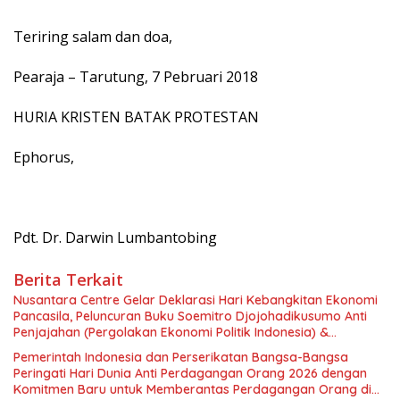
Teriring salam dan doa,
Pearaja – Tarutung, 7 Pebruari 2018
HURIA KRISTEN BATAK PROTESTAN
Ephorus,
Pdt. Dr. Darwin Lumbantobing
Berita Terkait
Nusantara Centre Gelar Deklarasi Hari Kebangkitan Ekonomi
Pancasila, Peluncuran Buku Soemitro Djojohadikusumo Anti
Penjajahan (Pergolakan Ekonomi Politik Indonesia) &
Simposium Nasional “Urgensi Undang-Undang Perekonomian
Pemerintah Indonesia dan Perserikatan Bangsa-Bangsa
Nasional dan Kesejahteraan Sosial dalam Menata Bangsa
Peringati Hari Dunia Anti Perdagangan Orang 2026 dengan
Menuju Indonesia Emas 2045”,
Komitmen Baru untuk Memberantas Perdagangan Orang di