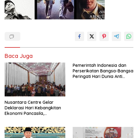
Baca Juga
Pemerintah Indonesia dan
Perserikatan Bangsa-Bangsa
Peringati Hari Dunia Anti
Perdagangan Orang 2026
dengan Komitmen Baru
untuk Memberantas
Perdagangan Orang di Era
Nusantara Centre Gelar
Digital
Deklarasi Hari Kebangkitan
Ekonomi Pancasila,
Peluncuran Buku Soemitro
Djojohadikusumo Anti
Penjajahan (Pergolakan
Ekonomi Politik Indonesia) &