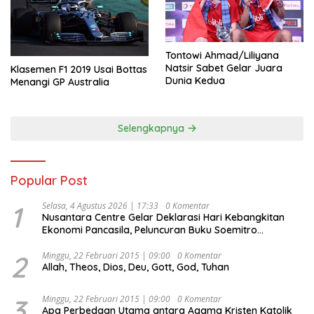
Tontowi Ahmad/Liliyana
Natsir Sabet Gelar Juara
Klasemen F1 2019 Usai Bottas
Dunia Kedua
Menangi GP Australia
Selengkapnya
Popular Post
1
Selasa, 4 Agustus 2026 | 17:33
0 Komentar
Nusantara Centre Gelar Deklarasi Hari Kebangkitan
Ekonomi Pancasila, Peluncuran Buku Soemitro
Djojohadikusumo Anti Penjajahan (Pergolakan
Ekonomi Politik Indonesia) & Simposium Nasional
2
Minggu, 22 Februari 2015 | 09:00
0 Komentar
Allah, Theos, Dios, Deu, Gott, God, Tuhan
“Urgensi Undang-Undang Perekonomian Nasional dan
Kesejahteraan Sosial dalam Menata Bangsa Menuju
Indonesia Emas 2045”,
3
Minggu, 22 Februari 2015 | 09:00
0 Komentar
Apa Perbedaan Utama antara Agama Kristen Katolik