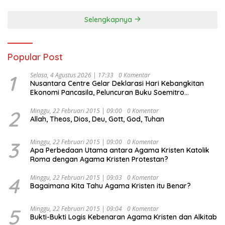
Selengkapnya
Popular Post
1
Selasa, 4 Agustus 2026 | 17:33
0 Komentar
Nusantara Centre Gelar Deklarasi Hari Kebangkitan
Ekonomi Pancasila, Peluncuran Buku Soemitro
Djojohadikusumo Anti Penjajahan (Pergolakan
Ekonomi Politik Indonesia) & Simposium Nasional
2
Minggu, 22 Februari 2015 | 09:00
0 Komentar
Allah, Theos, Dios, Deu, Gott, God, Tuhan
“Urgensi Undang-Undang Perekonomian Nasional dan
Kesejahteraan Sosial dalam Menata Bangsa Menuju
Indonesia Emas 2045”,
3
Minggu, 22 Februari 2015 | 09:00
0 Komentar
Apa Perbedaan Utama antara Agama Kristen Katolik
Roma dengan Agama Kristen Protestan?
4
Minggu, 22 Februari 2015 | 09:03
0 Komentar
Bagaimana Kita Tahu Agama Kristen itu Benar?
5
Minggu, 22 Februari 2015 | 09:04
0 Komentar
Bukti-Bukti Logis Kebenaran Agama Kristen dan Alkitab