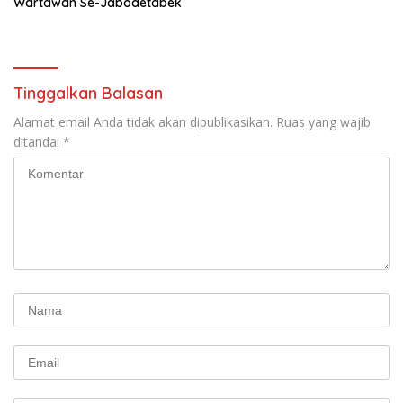
Wartawan Se-Jabodetabek
Tinggalkan Balasan
Alamat email Anda tidak akan dipublikasikan.
Ruas yang wajib
ditandai
*