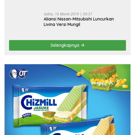
Sabtu, 16 Maret 2019 | 09:37
Aliansi Nissan-Mitsubishi Luncurkan
Livina Versi Mungil
Selengkapnya