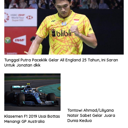
Tunggal Putra Paceklik Gelar All England 25 Tahun, Ini Saran
Untuk Jonatan dkk
Tontowi Ahmad/Liliyana
Natsir Sabet Gelar Juara
Klasemen F1 2019 Usai Bottas
Dunia Kedua
Menangi GP Australia