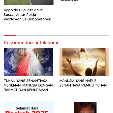
Kapolda Cup 2023: Mini
Soccer Antar Pokja
Wartawan Se-Jabodetabek
Rekomendasi untuk kamu
TUHAN YANG SENANTIASA
MANUSIA YANG HARUS
MENEMANI MANUSIA DENGAN
SENANTIASA MEMUJI TUHAN
RAHMAT DAN KEMURAHAN-
NYA