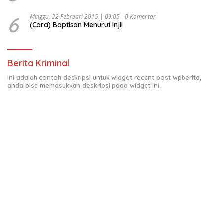
6
Minggu, 22 Februari 2015 | 09:05
0 Komentar
(Cara) Baptisan Menurut Injil
Berita Kriminal
Ini adalah contoh deskripsi untuk widget recent post wpberita,
anda bisa memasukkan deskripsi pada widget ini.