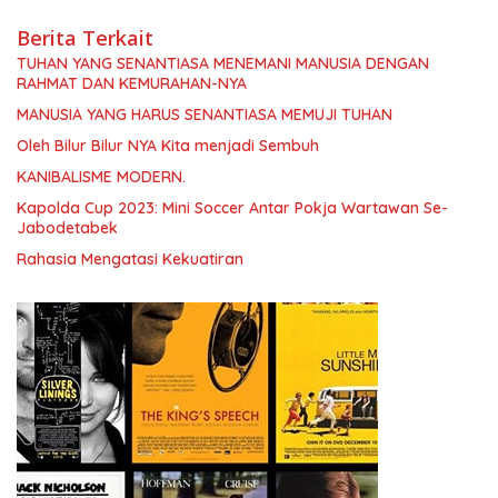
Berita Terkait
TUHAN YANG SENANTIASA MENEMANI MANUSIA DENGAN
RAHMAT DAN KEMURAHAN-NYA
MANUSIA YANG HARUS SENANTIASA MEMUJI TUHAN
Oleh Bilur Bilur NYA Kita menjadi Sembuh
KANIBALISME MODERN.
Kapolda Cup 2023: Mini Soccer Antar Pokja Wartawan Se-
Jabodetabek
Rahasia Mengatasi Kekuatiran