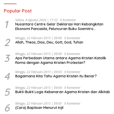
Popular Post
1
Selasa, 4 Agustus 2026 | 17:33
0 Komentar
Nusantara Centre Gelar Deklarasi Hari Kebangkitan
Ekonomi Pancasila, Peluncuran Buku Soemitro
Djojohadikusumo Anti Penjajahan (Pergolakan
Ekonomi Politik Indonesia) & Simposium Nasional
2
Minggu, 22 Februari 2015 | 09:00
0 Komentar
Allah, Theos, Dios, Deu, Gott, God, Tuhan
“Urgensi Undang-Undang Perekonomian Nasional dan
Kesejahteraan Sosial dalam Menata Bangsa Menuju
Indonesia Emas 2045”,
3
Minggu, 22 Februari 2015 | 09:00
0 Komentar
Apa Perbedaan Utama antara Agama Kristen Katolik
Roma dengan Agama Kristen Protestan?
4
Minggu, 22 Februari 2015 | 09:03
0 Komentar
Bagaimana Kita Tahu Agama Kristen itu Benar?
5
Minggu, 22 Februari 2015 | 09:04
0 Komentar
Bukti-Bukti Logis Kebenaran Agama Kristen dan Alkitab
6
Minggu, 22 Februari 2015 | 09:05
0 Komentar
(Cara) Baptisan Menurut Injil