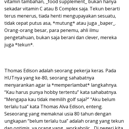
vitamin tambahan, _food supplement_ bukan hanya
sekadar vitamin C atau B Complex saja. Tekun berarti
terus menerus, tiada henti mengupayakan sesuatu,
tidak cepat putus asa, *mutung* atau juga _baper_.
Orang-orang besar, para penemu, ahli ilmu
pengetahuan, bukan saja berani dan clever, mereka
juga *tekun*.
Thomas Edison adalah seorang pekerja keras. Pada
HUTnya yang ke-80, seorang sahabatnya
menyarankan agar ia *memperlambat* langkahnya.
“Kau harus punya hobby tertentu” kata sahabatnya.
“Mengapa kau tidak memilih golf saja?” “Aku belum
terlalu tua” kata Thomas Alva Edison, enteng.
Seseorang yang memaknai usia 80 tahun dengan
ungkapan “belum terlalu tua” adalah orang yang tekun
dan optimis, ya orang yang _workaholic_. Di negeri kita