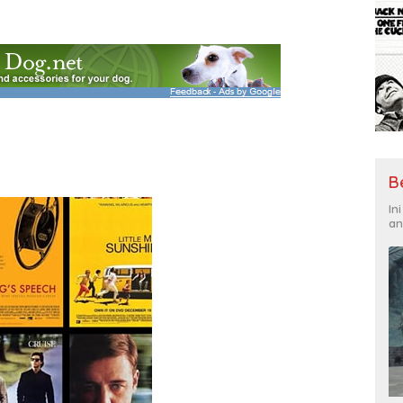
B
In
an