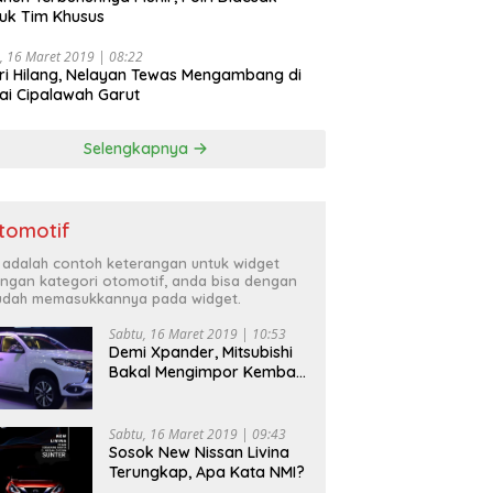
uk Tim Khusus
, 16 Maret 2019 | 08:22
ri Hilang, Nelayan Tewas Mengambang di
ai Cipalawah Garut
Selengkapnya
tomotif
i adalah contoh keterangan untuk widget
ngan kategori otomotif, anda bisa dengan
dah memasukkannya pada widget.
Sabtu, 16 Maret 2019 | 10:53
Demi Xpander, Mitsubishi
Bakal Mengimpor Kembali
Pajero Sport
Sabtu, 16 Maret 2019 | 09:43
Sosok New Nissan Livina
Terungkap, Apa Kata NMI?