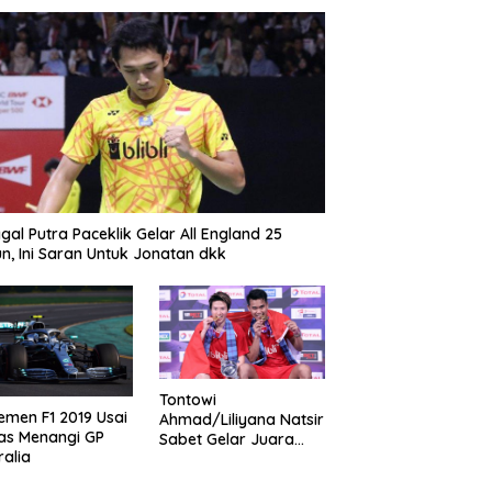
gal Putra Paceklik Gelar All England 25
n, Ini Saran Untuk Jonatan dkk
Tontowi
emen F1 2019 Usai
Ahmad/Liliyana Natsir
as Menangi GP
Sabet Gelar Juara
ralia
Dunia Kedua