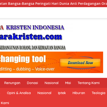
nti Perdagangan Orang 2026 dengan Komitmen Baru untuk Memb
Renungan
Donasi
Nasional
Misi
Tentang Kami
n
Opini & Analisa
Nasional
Iptek
Hiburan
Teologia
 Kami