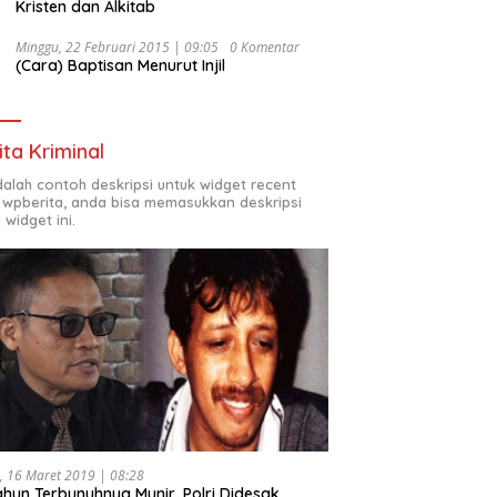
Kristen dan Alkitab
Minggu, 22 Februari 2015 | 09:05
0 Komentar
(Cara) Baptisan Menurut Injil
ita Kriminal
adalah contoh deskripsi untuk widget recent
 wpberita, anda bisa memasukkan deskripsi
 widget ini.
, 16 Maret 2019 | 08:28
ahun Terbunuhnya Munir, Polri Didesak