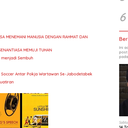
6
ASA MENEMANI MANUSIA DENGAN RAHMAT DAN
Ber
Ini 
SENANTIASA MEMUJI TUHAN
post
pada
ita menjadi Sembuh
i Soccer Antar Pokja Wartawan Se-Jabodetabek
uatiran
Sabtu
14 T