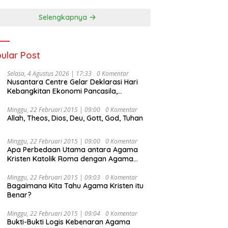
Selengkapnya
ular Post
Selasa, 4 Agustus 2026 | 17:33
0 Komentar
Nusantara Centre Gelar Deklarasi Hari
Kebangkitan Ekonomi Pancasila,
Peluncuran Buku Soemitro
Djojohadikusumo Anti Penjajahan
Minggu, 22 Februari 2015 | 09:00
0 Komentar
Allah, Theos, Dios, Deu, Gott, God, Tuhan
(Pergolakan Ekonomi Politik Indonesia) &
Simposium Nasional “Urgensi Undang-
Undang Perekonomian Nasional dan
Minggu, 22 Februari 2015 | 09:00
0 Komentar
Kesejahteraan Sosial dalam Menata
Apa Perbedaan Utama antara Agama
Bangsa Menuju Indonesia Emas 2045”,
Kristen Katolik Roma dengan Agama
Kristen Protestan?
Minggu, 22 Februari 2015 | 09:03
0 Komentar
Bagaimana Kita Tahu Agama Kristen itu
Benar?
Minggu, 22 Februari 2015 | 09:04
0 Komentar
Bukti-Bukti Logis Kebenaran Agama