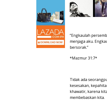
“Engkaulah persemb
menjaga aku. Engkau
bersorak.”
*Mazmur 31:7*
Tidak ada seorangpu
kesesakan, kepahita
khawatir, karena kit
membebaskan kita.