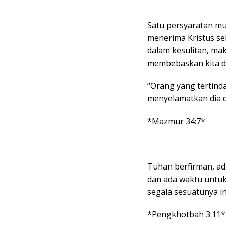
Satu persyaratan mut
menerima Kristus se
dalam kesulitan, ma
membebaskan kita da
“Orang yang tertind
menyelamatkan dia d
*Mazmur 34:7*
Tuhan berfirman, ad
dan ada waktu untu
segala sesuatunya in
*Pengkhotbah 3:11*