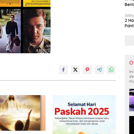
Bent
Sabtu
2 Ha
Pant
O
In
de
mu