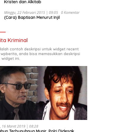
Kristen dan Alkitab
Minggu, 22 Februari 2015 | 09:05
0 Komentar
(Cara) Baptisan Menurut Injil
ita Kriminal
adalah contoh deskripsi untuk widget recent
 wpberita, anda bisa memasukkan deskripsi
 widget ini.
, 16 Maret 2019 | 08:28
ahun Terbunuhnya Munir, Polri Didesak