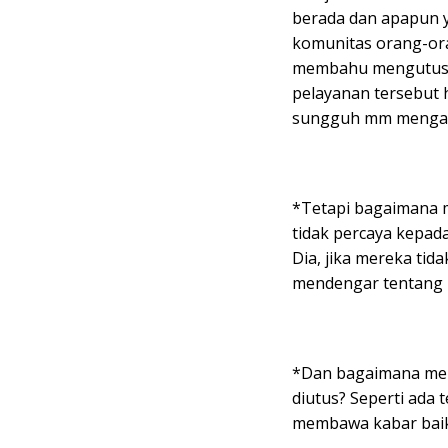
berada dan apapun y
komunitas orang-oran
membahu mengutus o
pelayanan tersebut 
sungguh mm mengand
*Tetapi bagaimana m
tidak percaya kepad
Dia, jika mereka ti
mendengar tentang D
*Dan bagaimana mer
diutus? Seperti ada 
membawa kabar baik!