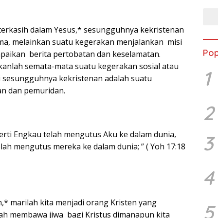
terkasih dalam Yesus,* sesungguhnya kekristenan
ma, melainkan suatu kegerakan menjalankan misi
Pop
paikan berita pertobatan dan keselamatan.
kanlah semata-mata suatu kegerakan sosial atau
1
 sesungguhnya kekristenan adalah suatu
an dan pemuridan.
2
perti Engkau telah mengutus Aku ke dalam dunia,
3
lah mengutus mereka ke dalam dunia; ” ( Yoh 17:18
4
,* marilah kita menjadi orang Kristen yang
5
lah membawa jiwa bagi Kristus dimanapun kita