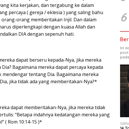
ang kita kerjakan, dan tergabung ke dalam
g percaya ( gereja / eklesia ) yang saling bahu
6
rang-orang memberitakan Injil. Dan dalam
harus diperlengkapi dengan kuasa Allah dan
alkan DIA dengan sepenuh hati.
Ber
Ini 
post
pada
ereka dapat berseru kepada-Nya, jika mereka
a Dia? Bagaimana mereka dapat percaya kepada
dak mendengar tentang Dia. Bagaimana mereka
ia, jika tidak ada yang memberitakan-Nya?*
eka dapat memberitakan-Nya, jika mereka tidak
tertulis: “Betapa indahnya kedatangan mereka yang
” ( Rom 10:14-15 )*
Sabtu
14 T