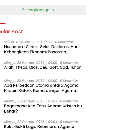
Selengkapnya
ular Post
Selasa, 4 Agustus 2026 | 17:33
0 Komentar
Nusantara Centre Gelar Deklarasi Hari
Kebangkitan Ekonomi Pancasila,
Peluncuran Buku Soemitro
Djojohadikusumo Anti Penjajahan
Minggu, 22 Februari 2015 | 09:00
0 Komentar
Allah, Theos, Dios, Deu, Gott, God, Tuhan
(Pergolakan Ekonomi Politik Indonesia) &
Simposium Nasional “Urgensi Undang-
Undang Perekonomian Nasional dan
Minggu, 22 Februari 2015 | 09:00
0 Komentar
Kesejahteraan Sosial dalam Menata
Apa Perbedaan Utama antara Agama
Bangsa Menuju Indonesia Emas 2045”,
Kristen Katolik Roma dengan Agama
Kristen Protestan?
Minggu, 22 Februari 2015 | 09:03
0 Komentar
Bagaimana Kita Tahu Agama Kristen itu
Benar?
Minggu, 22 Februari 2015 | 09:04
0 Komentar
Bukti-Bukti Logis Kebenaran Agama