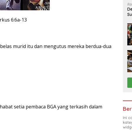
Ra
De
Su
kus 6:6a-13
Sa
 belas murid itu dan mengutus mereka berdua-dua
habat setia pembaca BGA yang terkasih dalam
Ber
Ini 
kate
widg