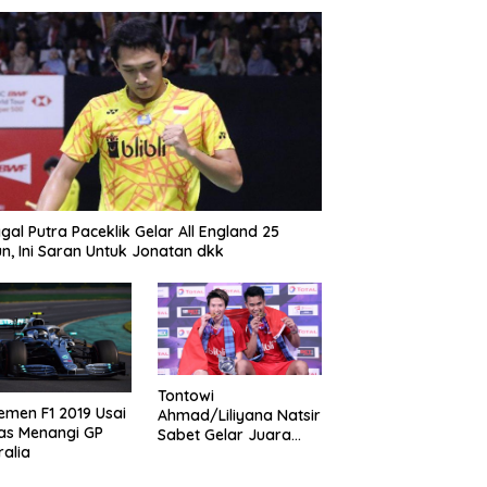
gal Putra Paceklik Gelar All England 25
n, Ini Saran Untuk Jonatan dkk
Tontowi
emen F1 2019 Usai
Ahmad/Liliyana Natsir
as Menangi GP
Sabet Gelar Juara
ralia
Dunia Kedua