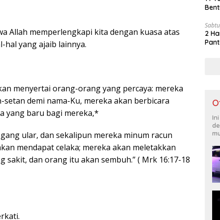
Bent
Sabtu
a Allah memperlengkapi kita dengan kuasa atas
2 Ha
Pant
-hal yang ajaib lainnya.
akan menyertai orang-orang yang percaya: mereka
n-setan demi nama-Ku, mereka akan berbicara
O
a yang baru bagi mereka,*
In
de
mu
ang ular, dan sekalipun mereka minum racun
akan mendapat celaka; mereka akan meletakkan
 sakit, dan orang itu akan sembuh.” ( Mrk 16:17-18
kati.