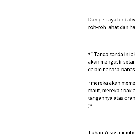
Dan percayalah bahw
roh-roh jahat dan hal
*” Tanda-tanda ini 
akan mengusir seta
dalam bahasa-bahas
*mereka akan memeg
maut, mereka tidak 
tangannya atas orang
)*
Tuhan Yesus member