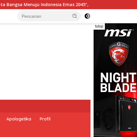
,
Pemerintah Indonesia dan Perserikatan Bangsa-Bang
tutup
Apologetika
Profil