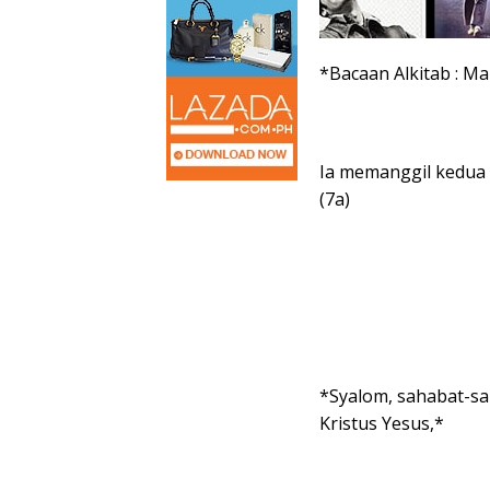
*Bacaan Alkitab :
Mar
Ia memanggil kedua
(7a)
*Syalom, sahabat-sa
Kristus Yesus,*