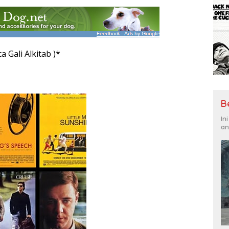
 Gali Alkitab )*
B
In
an