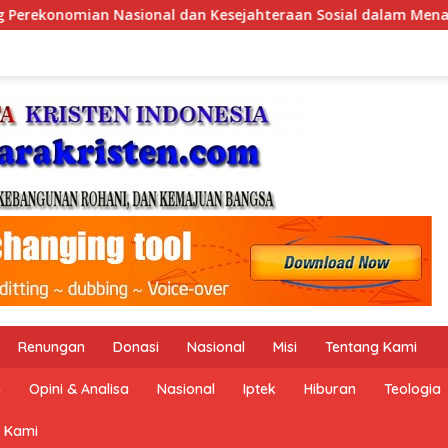
eraan Sosial dalam Menata Bangsa Menuju Indonesia Emas 2045”
Renungan
Donasi
Nasional
Misi
Tentang Kami
n
Opini & Analisa
Nasional
Iptek
Hiburan
Teologia
 Kami