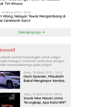
uk Tim Khusus
, 16 Maret 2019 | 08:22
ri Hilang, Nelayan Tewas Mengambang di
ai Cipalawah Garut
Selengkapnya
tomotif
i adalah contoh keterangan untuk widget
ngan kategori otomotif, anda bisa dengan
dah memasukkannya pada widget.
Sabtu, 16 Maret 2019 | 10:53
Demi Xpander, Mitsubishi
Bakal Mengimpor Kembali
Pajero Sport
Sabtu, 16 Maret 2019 | 09:43
Sosok New Nissan Livina
Terungkap, Apa Kata NMI?