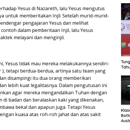
erhadap Yesus di Nazareth, lalu Yesus mengutus
a untuk memberitakan Injil. Setelah murid-murid-
endengar pengajaran Yesus dan melihat
contoh dalam pemberitaan Injil, lalu Yesus
aktek melayani dan menginjil.
Tung
i, Yesus tidak mau mereka melakukannya sendiri-
Tahu
er ), tetapi berdua-berdua, artinya satu team yang
dan disampingi itu dua orang memberikan
an lebih kuat legalitasnya. Dalam pengutusan ini
inkan agar mereka mengandalkan Tuhan dengan
 di badan dan beralaskan kaki yang dikenakan,
embawa bekal dan apapun juga. Tetapi Yesus
Klas
ngan kuasa atas roh-roh jahat dan atas sakit
Bott
Aust