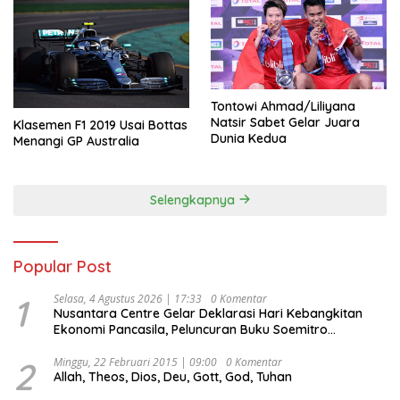
Tontowi Ahmad/Liliyana
Natsir Sabet Gelar Juara
Klasemen F1 2019 Usai Bottas
Dunia Kedua
Menangi GP Australia
Selengkapnya
Popular Post
1
Selasa, 4 Agustus 2026 | 17:33
0 Komentar
Nusantara Centre Gelar Deklarasi Hari Kebangkitan
Ekonomi Pancasila, Peluncuran Buku Soemitro
Djojohadikusumo Anti Penjajahan (Pergolakan
Ekonomi Politik Indonesia) & Simposium Nasional
2
Minggu, 22 Februari 2015 | 09:00
0 Komentar
Allah, Theos, Dios, Deu, Gott, God, Tuhan
“Urgensi Undang-Undang Perekonomian Nasional dan
Kesejahteraan Sosial dalam Menata Bangsa Menuju