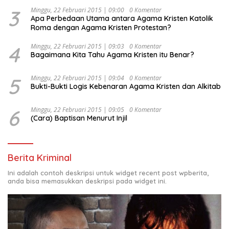
Indonesia Emas 2045”,
3
Minggu, 22 Februari 2015 | 09:00
0 Komentar
Apa Perbedaan Utama antara Agama Kristen Katolik
Roma dengan Agama Kristen Protestan?
4
Minggu, 22 Februari 2015 | 09:03
0 Komentar
Bagaimana Kita Tahu Agama Kristen itu Benar?
5
Minggu, 22 Februari 2015 | 09:04
0 Komentar
Bukti-Bukti Logis Kebenaran Agama Kristen dan Alkitab
6
Minggu, 22 Februari 2015 | 09:05
0 Komentar
(Cara) Baptisan Menurut Injil
Berita Kriminal
Ini adalah contoh deskripsi untuk widget recent post wpberita,
anda bisa memasukkan deskripsi pada widget ini.