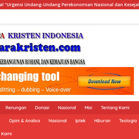
ian Nasional dan Kesejahteraan Sosial dalam Menata Bangsa M
Renungan
Donasi
Nasional
Misi
Tentang Kami
n
Opini & Analisa
Nasional
Iptek
Hiburan
Teologia
 Kami