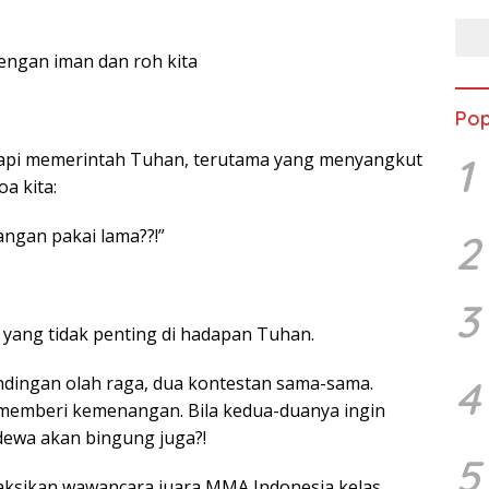
dengan iman dan roh kita
Pop
pi memerintah Tuhan, terutama yang menyangkut
1
a kita:
jangan pakai lama??!”
2
3
yang tidak penting di hadapan Tuhan.
4
dingan olah raga, dua kontestan sama-sama.
emberi kemenangan. Bila kedua-duanya ingin
ewa akan bingung juga?!
5
ksikan wawancara juara MMA Indonesia kelas