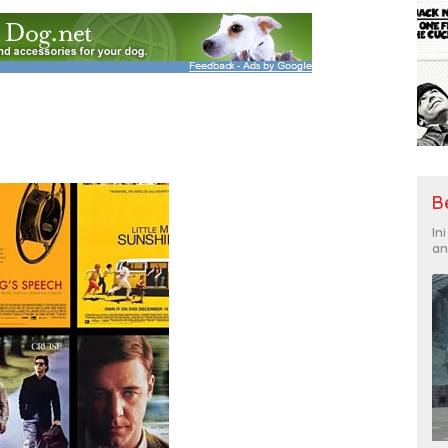
B
In
an