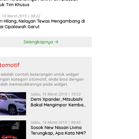
uk Tim Khusus
, 16 Maret 2019 | 08:22
ri Hilang, Nelayan Tewas Mengambang di
ai Cipalawah Garut
Selengkapnya
tomotif
i adalah contoh keterangan untuk widget
ngan kategori otomotif, anda bisa dengan
dah memasukkannya pada widget.
Sabtu, 16 Maret 2019 | 10:53
Demi Xpander, Mitsubishi
Bakal Mengimpor Kembali
Pajero Sport
Sabtu, 16 Maret 2019 | 09:43
Sosok New Nissan Livina
Terungkap, Apa Kata NMI?