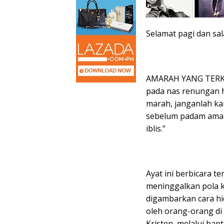
Selamat pagi dan sal
AMARAH YANG TERKEND
pada nas renungan ha
marah, janganlah ka
sebelum padam amar
iblis.”
Ayat ini berbicara t
meninggalkan pola k
digambarkan cara hid
oleh orang-orang di
Kristen, melalui ba