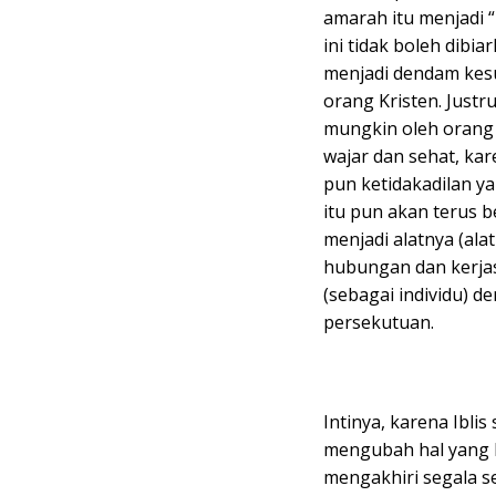
amarah itu menjadi “
ini tidak boleh dibi
menjadi dendam kesum
orang Kristen. Justru
mungkin oleh orang 
wajar dan sehat, ka
pun ketidakadilan ya
itu pun akan terus 
menjadi alatnya (al
hubungan dan kerjas
(sebagai individu) d
persekutuan.
Intinya, karena Ibl
mengubah hal yang ba
mengakhiri segala ses