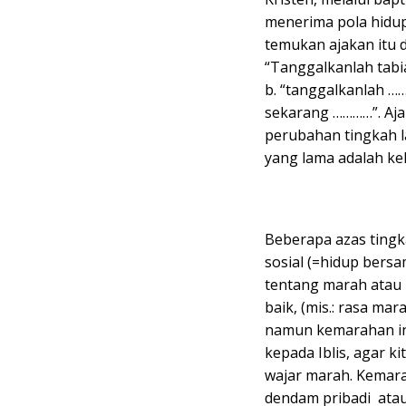
menerima pola hidup 
temukan ajakan itu di
“Tanggalkanlah tabi
b. “tanggalkanlah ……
sekarang …………”. Aja
perubahan tingkah la
yang lama adalah ke
Beberapa azas tingk
sosial (=hidup bersa
tentang marah atau 
baik, (mis.: rasa ma
namun kemarahan in
kepada Iblis, agar 
wajar marah. Kemara
dendam pribadi atau