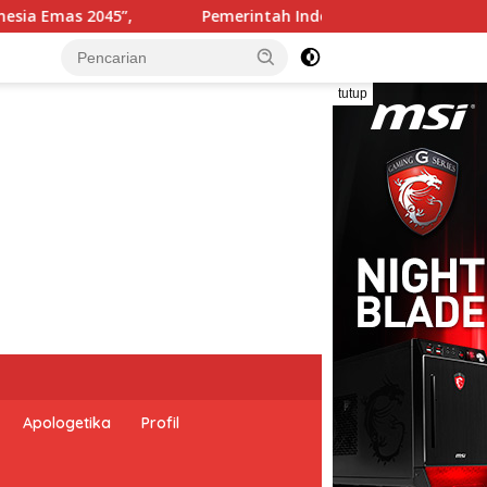
sia dan Perserikatan Bangsa-Bangsa Peringati Hari Dunia Ant
tutup
Apologetika
Profil