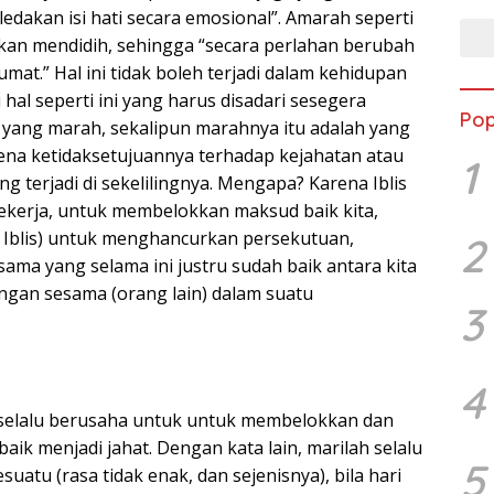
ledakan isi hati secara emosional”. Amarah seperti
arkan mendidih, sehingga “secara perlahan berubah
at.” Hal ini tidak boleh terjadi dalam kehidupan
 hal seperti ini yang harus disadari sesegera
Pop
yang marah, sekalipun marahnya itu adalah yang
rena ketidaksetujuannya terhadap kejahatan atau
1
ng terjadi di sekelilingnya. Mengapa? Karena Iblis
bekerja, untuk membelokkan maksud baik kita,
at Iblis) untuk menghancurkan persekutuan,
2
ama yang selama ini justru sudah baik antara kita
engan sesama (orang lain) dalam suatu
3
4
is selalu berusaha untuk untuk membelokkan dan
ik menjadi jahat. Dengan kata lain, marilah selalu
5
uatu (rasa tidak enak, dan sejenisnya), bila hari