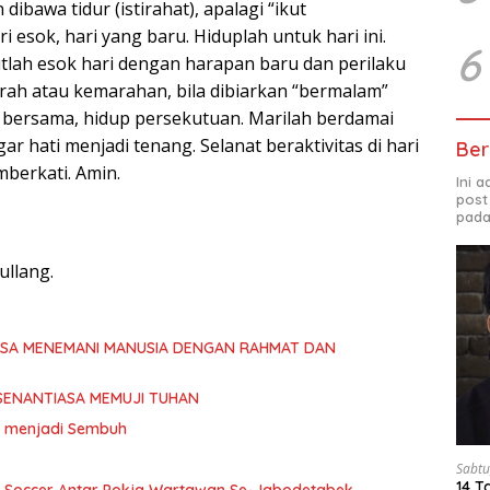
ibawa tidur (istirahat), apalagi “ikut
 esok, hari yang baru. Hiduplah untuk hari ini.
6
tlah esok hari dengan harapan baru dan perilaku
rah atau kemarahan, bila dibiarkan “bermalam”
bersama, hidup persekutuan. Marilah berdamai
ar hati menjadi tenang. Selanat beraktivitas di hari
Ber
mberkati. Amin.
Ini 
post
pada
llang.
ASA MENEMANI MANUSIA DENGAN RAHMAT DAN
SENANTIASA MEMUJI TUHAN
ita menjadi Sembuh
Sabtu
14 T