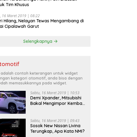
uk Tim Khusus
, 16 Maret 2019 | 08:22
ri Hilang, Nelayan Tewas Mengambang di
ai Cipalawah Garut
Selengkapnya
tomotif
i adalah contoh keterangan untuk widget
ngan kategori otomotif, anda bisa dengan
dah memasukkannya pada widget.
Sabtu, 16 Maret 2019 | 10:53
Demi Xpander, Mitsubishi
Bakal Mengimpor Kembali
Pajero Sport
Sabtu, 16 Maret 2019 | 09:43
Sosok New Nissan Livina
Terungkap, Apa Kata NMI?