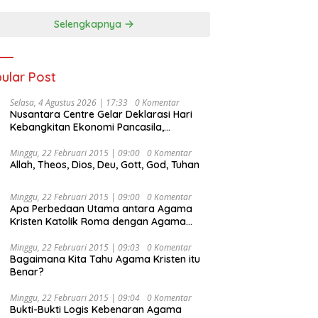
Selengkapnya
ular Post
Selasa, 4 Agustus 2026 | 17:33
0 Komentar
Nusantara Centre Gelar Deklarasi Hari
Kebangkitan Ekonomi Pancasila,
Peluncuran Buku Soemitro
Djojohadikusumo Anti Penjajahan
Minggu, 22 Februari 2015 | 09:00
0 Komentar
Allah, Theos, Dios, Deu, Gott, God, Tuhan
(Pergolakan Ekonomi Politik Indonesia) &
Simposium Nasional “Urgensi Undang-
Undang Perekonomian Nasional dan
Minggu, 22 Februari 2015 | 09:00
0 Komentar
Kesejahteraan Sosial dalam Menata
Apa Perbedaan Utama antara Agama
Bangsa Menuju Indonesia Emas 2045”,
Kristen Katolik Roma dengan Agama
Kristen Protestan?
Minggu, 22 Februari 2015 | 09:03
0 Komentar
Bagaimana Kita Tahu Agama Kristen itu
Benar?
Minggu, 22 Februari 2015 | 09:04
0 Komentar
Bukti-Bukti Logis Kebenaran Agama