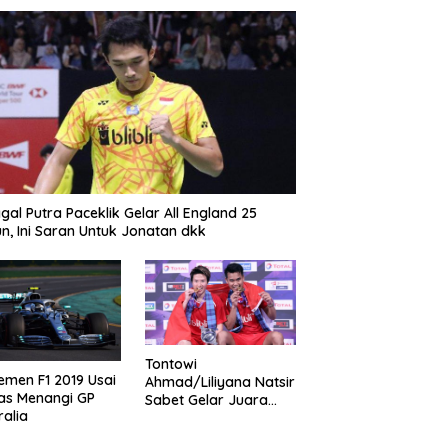
gal Putra Paceklik Gelar All England 25
n, Ini Saran Untuk Jonatan dkk
Tontowi
emen F1 2019 Usai
Ahmad/Liliyana Natsir
as Menangi GP
Sabet Gelar Juara
ralia
Dunia Kedua