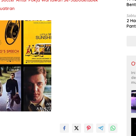
i Soccer Antar Pokja Wartawan Se-Jabodetabek
Bent
uatiran
Sabtu
2 Ha
Pant
O
In
de
mu