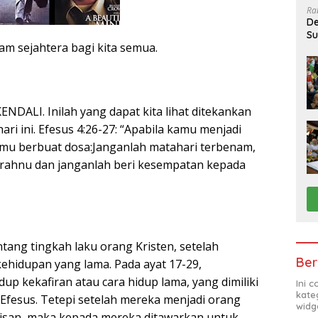
Ra
De
Su
am sejahtera bagi kita semua.
Sa
ALI. Inilah yang dapat kita lihat ditekankan
ri ini. Efesus 4:26-27: “Apabila kamu menjadi
mu berbuat dosa:Janganlah matahari terbenam,
ahnu dan janganlah beri kesempatan kepada
entang tingkah laku orang Kristen, setelah
Ber
ehidupan yang lama. Pada ayat 17-29,
up kekafiran atau cara hidup lama, yang dimiliki
Ini 
kate
 Efesus. Tetepi setelah mereka menjadi orang
widg
ptisan, maka kepada mereka ditawarkan untuk