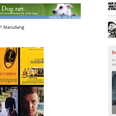
 P. Manullang
B
In
an