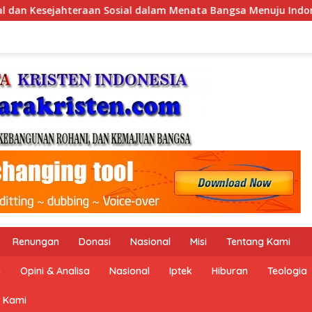
ngsa Menuju Indonesia Emas 2045”,
Pemerintah Indone
Renungan
Donasi
Nasional
Misi
Tentang Kami
n
Opini & Analisa
Nasional
Iptek
Hiburan
Teologia
 Kami