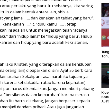
atau perilaku yang baru. Itu sebabnya, kita sering
tulis dalam bentuk antara lain, sbb: a.
at yang lama, …… dan kenakanlah tabiat yang baru”.
, kenakanlah ……” c. “dulu kamu ……. , tetapi
kan ini adalah untuk menegaskan telah “adanya
ku” dari “hidup lama” ke “hidup yang baru”. Hidup
kafiran dan hidup yang baru adalah kekristenan.
Tung
Tahu
ah laku Kristen, yang diterapkan dalam kehidupan
ma orang lain) dipaparkan di sini. Ayat 26 berbicara
kemarahan. Sekalipun rasa marah itu tujuannya
rah karena ketidakadilan atau karena kejahatan)
i pun harus dikendalikan. Jangan memberi peluang
Klas
kita “bersikeras dalam kemarahan” karena merasa
Bott
han itu harus dikekang, jangan bergeser kepada
Aust
 menjadi dendam pribadi. Atau juga janganlah