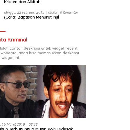
Kristen dan Alkitab
Minggu, 22 Februari 2015 | 09:05
0 Komentar
(Cara) Baptisan Menurut Injil
ita Kriminal
adalah contoh deskripsi untuk widget recent
 wpberita, anda bisa memasukkan deskripsi
 widget ini.
, 16 Maret 2019 | 08:28
ahun Terbunuhnya Munir, Polri Didesak