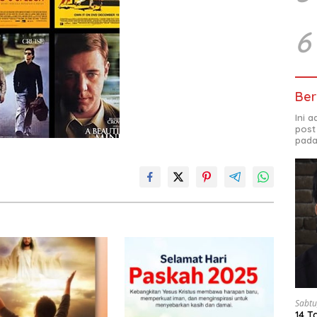
6
Ber
Ini 
post
pada
Sabtu
14 T