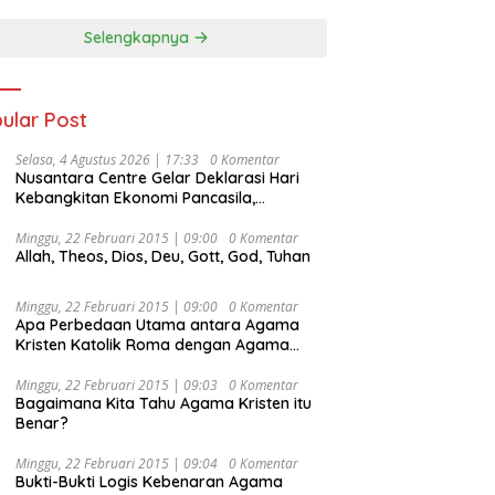
Selengkapnya
ular Post
Selasa, 4 Agustus 2026 | 17:33
0 Komentar
Nusantara Centre Gelar Deklarasi Hari
Kebangkitan Ekonomi Pancasila,
Peluncuran Buku Soemitro
Djojohadikusumo Anti Penjajahan
Minggu, 22 Februari 2015 | 09:00
0 Komentar
Allah, Theos, Dios, Deu, Gott, God, Tuhan
(Pergolakan Ekonomi Politik Indonesia) &
Simposium Nasional “Urgensi Undang-
Undang Perekonomian Nasional dan
Minggu, 22 Februari 2015 | 09:00
0 Komentar
Kesejahteraan Sosial dalam Menata
Apa Perbedaan Utama antara Agama
Bangsa Menuju Indonesia Emas 2045”,
Kristen Katolik Roma dengan Agama
Kristen Protestan?
Minggu, 22 Februari 2015 | 09:03
0 Komentar
Bagaimana Kita Tahu Agama Kristen itu
Benar?
Minggu, 22 Februari 2015 | 09:04
0 Komentar
Bukti-Bukti Logis Kebenaran Agama