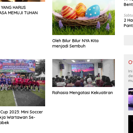
Bent
 YANG HARUS
ASA MEMUJI TUHAN
Sabtu
2 Ha
Pant
Oleh Bilur Bilur NYA Kita
menjadi Sembuh
O
In
de
mu
Rahasia Mengatasi Kekuatiran
Cup 2023: Mini Soccer
kja Wartawan Se-
abek