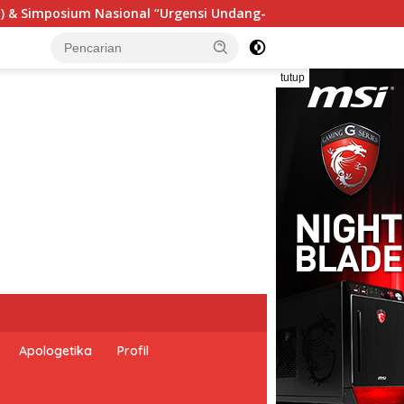
dang Perekonomian Nasional dan Kesejahteraan Sosial dalam M
tutup
Apologetika
Profil