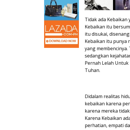
Tidak ada Kebaikan
Kebaikan itu bersum
itu disukai, disenan
Kebaikan itu punya ni
yang membencinya. T
sedangkan kejahatan i
Pernah Lelah Untuk M
Tuhan.
Didalam realitas hid
kebaikan karena pen
karena mereka tidak
Karena Kebaikan adal
perhatian, empati d