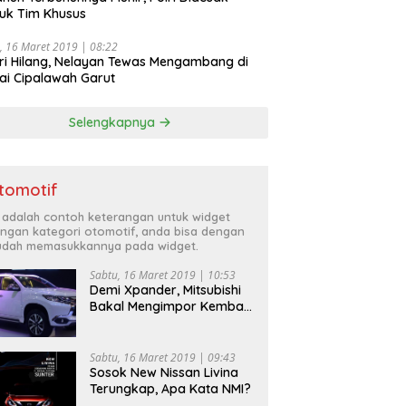
uk Tim Khusus
, 16 Maret 2019 | 08:22
ri Hilang, Nelayan Tewas Mengambang di
ai Cipalawah Garut
Selengkapnya
tomotif
i adalah contoh keterangan untuk widget
ngan kategori otomotif, anda bisa dengan
dah memasukkannya pada widget.
Sabtu, 16 Maret 2019 | 10:53
Demi Xpander, Mitsubishi
Bakal Mengimpor Kembali
Pajero Sport
Sabtu, 16 Maret 2019 | 09:43
Sosok New Nissan Livina
Terungkap, Apa Kata NMI?