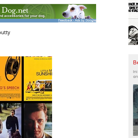
putty
B
In
an