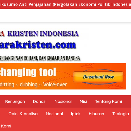
i Politik Indonesia) & Simposium Nasional “Urgensi Undang-Un
Renungan
Donasi
Nasional
Misi
Tentang Kami
n
Opini & Analisa
Nasional
Iptek
Hiburan
Teologia
 Kami