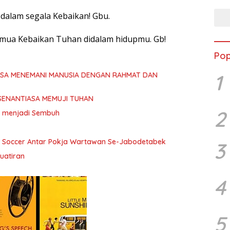
 dalam segala Kebaikan! Gbu.
emua Kebaikan Tuhan didalam hidupmu. Gb!
Pop
1
ASA MENEMANI MANUSIA DENGAN RAHMAT DAN
SENANTIASA MEMUJI TUHAN
2
ita menjadi Sembuh
i Soccer Antar Pokja Wartawan Se-Jabodetabek
3
uatiran
4
5