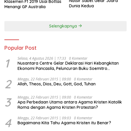
Natsir Sabet Gelar Juara
Klasemen F1 2019 Usai Bottas
Dunia Kedua
Menangi GP Australia
Selengkapnya
Popular Post
1
Selasa, 4 Agustus 2026 | 17:33
0 Komentar
Nusantara Centre Gelar Deklarasi Hari Kebangkitan
Ekonomi Pancasila, Peluncuran Buku Soemitro
Djojohadikusumo Anti Penjajahan (Pergolakan
Ekonomi Politik Indonesia) & Simposium Nasional
2
Minggu, 22 Februari 2015 | 09:00
0 Komentar
Allah, Theos, Dios, Deu, Gott, God, Tuhan
“Urgensi Undang-Undang Perekonomian Nasional dan
Kesejahteraan Sosial dalam Menata Bangsa Menuju
Indonesia Emas 2045”,
3
Minggu, 22 Februari 2015 | 09:00
0 Komentar
Apa Perbedaan Utama antara Agama Kristen Katolik
Roma dengan Agama Kristen Protestan?
4
Minggu, 22 Februari 2015 | 09:03
0 Komentar
Bagaimana Kita Tahu Agama Kristen itu Benar?