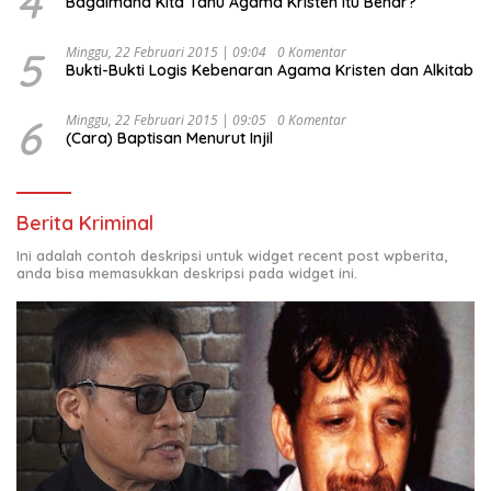
4
Bagaimana Kita Tahu Agama Kristen itu Benar?
5
Minggu, 22 Februari 2015 | 09:04
0 Komentar
Bukti-Bukti Logis Kebenaran Agama Kristen dan Alkitab
6
Minggu, 22 Februari 2015 | 09:05
0 Komentar
(Cara) Baptisan Menurut Injil
Berita Kriminal
Ini adalah contoh deskripsi untuk widget recent post wpberita,
anda bisa memasukkan deskripsi pada widget ini.