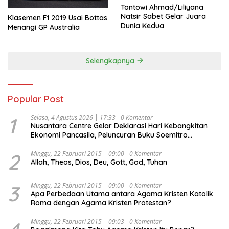
Tontowi Ahmad/Liliyana
Natsir Sabet Gelar Juara
Klasemen F1 2019 Usai Bottas
Dunia Kedua
Menangi GP Australia
Selengkapnya
Popular Post
1
Selasa, 4 Agustus 2026 | 17:33
0 Komentar
Nusantara Centre Gelar Deklarasi Hari Kebangkitan
Ekonomi Pancasila, Peluncuran Buku Soemitro
Djojohadikusumo Anti Penjajahan (Pergolakan
Ekonomi Politik Indonesia) & Simposium Nasional
2
Minggu, 22 Februari 2015 | 09:00
0 Komentar
Allah, Theos, Dios, Deu, Gott, God, Tuhan
“Urgensi Undang-Undang Perekonomian Nasional dan
Kesejahteraan Sosial dalam Menata Bangsa Menuju
Indonesia Emas 2045”,
3
Minggu, 22 Februari 2015 | 09:00
0 Komentar
Apa Perbedaan Utama antara Agama Kristen Katolik
Roma dengan Agama Kristen Protestan?
Minggu, 22 Februari 2015 | 09:03
0 Komentar