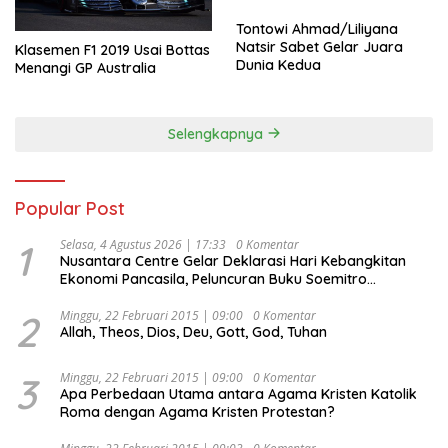
Tontowi Ahmad/Liliyana
Natsir Sabet Gelar Juara
Klasemen F1 2019 Usai Bottas
Dunia Kedua
Menangi GP Australia
Selengkapnya
Popular Post
1
Selasa, 4 Agustus 2026 | 17:33
0 Komentar
Nusantara Centre Gelar Deklarasi Hari Kebangkitan
Ekonomi Pancasila, Peluncuran Buku Soemitro
Djojohadikusumo Anti Penjajahan (Pergolakan
Ekonomi Politik Indonesia) & Simposium Nasional
2
Minggu, 22 Februari 2015 | 09:00
0 Komentar
Allah, Theos, Dios, Deu, Gott, God, Tuhan
“Urgensi Undang-Undang Perekonomian Nasional dan
Kesejahteraan Sosial dalam Menata Bangsa Menuju
Indonesia Emas 2045”,
3
Minggu, 22 Februari 2015 | 09:00
0 Komentar
Apa Perbedaan Utama antara Agama Kristen Katolik
Roma dengan Agama Kristen Protestan?