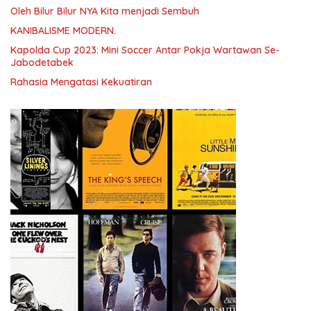
Oleh Bilur Bilur NYA Kita menjadi Sembuh
KANIBALISME MODERN.
Kapolda Cup 2023: Mini Soccer Antar Pokja Wartawan Se-
Jabodetabek
Rahasia Mengatasi Kekuatiran