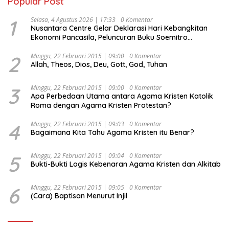
Popular Post
1
Selasa, 4 Agustus 2026 | 17:33
0 Komentar
Nusantara Centre Gelar Deklarasi Hari Kebangkitan
Ekonomi Pancasila, Peluncuran Buku Soemitro
Djojohadikusumo Anti Penjajahan (Pergolakan
Ekonomi Politik Indonesia) & Simposium Nasional
2
Minggu, 22 Februari 2015 | 09:00
0 Komentar
Allah, Theos, Dios, Deu, Gott, God, Tuhan
“Urgensi Undang-Undang Perekonomian Nasional dan
Kesejahteraan Sosial dalam Menata Bangsa Menuju
Indonesia Emas 2045”,
3
Minggu, 22 Februari 2015 | 09:00
0 Komentar
Apa Perbedaan Utama antara Agama Kristen Katolik
Roma dengan Agama Kristen Protestan?
4
Minggu, 22 Februari 2015 | 09:03
0 Komentar
Bagaimana Kita Tahu Agama Kristen itu Benar?
5
Minggu, 22 Februari 2015 | 09:04
0 Komentar
Bukti-Bukti Logis Kebenaran Agama Kristen dan Alkitab
6
Minggu, 22 Februari 2015 | 09:05
0 Komentar
(Cara) Baptisan Menurut Injil