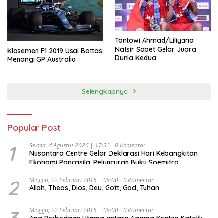
Tontowi Ahmad/Liliyana
Natsir Sabet Gelar Juara
Klasemen F1 2019 Usai Bottas
Dunia Kedua
Menangi GP Australia
Selengkapnya
Popular Post
1
Selasa, 4 Agustus 2026 | 17:33
0 Komentar
Nusantara Centre Gelar Deklarasi Hari Kebangkitan
Ekonomi Pancasila, Peluncuran Buku Soemitro
Djojohadikusumo Anti Penjajahan (Pergolakan
Ekonomi Politik Indonesia) & Simposium Nasional
2
Minggu, 22 Februari 2015 | 09:00
0 Komentar
Allah, Theos, Dios, Deu, Gott, God, Tuhan
“Urgensi Undang-Undang Perekonomian Nasional dan
Kesejahteraan Sosial dalam Menata Bangsa Menuju
Indonesia Emas 2045”,
3
Minggu, 22 Februari 2015 | 09:00
0 Komentar
Apa Perbedaan Utama antara Agama Kristen Katolik