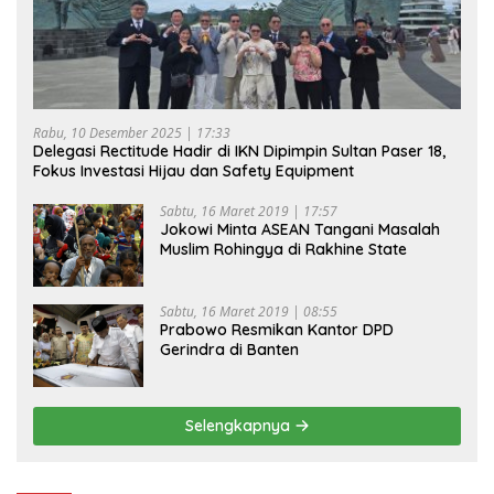
Rabu, 10 Desember 2025 | 17:33
Delegasi Rectitude Hadir di IKN Dipimpin Sultan Paser 18,
Fokus Investasi Hijau dan Safety Equipment
Sabtu, 16 Maret 2019 | 17:57
Jokowi Minta ASEAN Tangani Masalah
Muslim Rohingya di Rakhine State
Sabtu, 16 Maret 2019 | 08:55
Prabowo Resmikan Kantor DPD
Gerindra di Banten
Selengkapnya