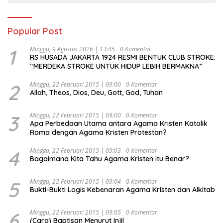
Popular Post
1
Minggu, 9 Agustus 2026 | 13:45
0 Komentar
RS HUSADA JAKARTA 1924 RESMI BENTUK CLUB STROKE:
“MERDEKA STROKE UNTUK HIDUP LEBIH BERMAKNA”
2
Minggu, 22 Februari 2015 | 09:00
0 Komentar
Allah, Theos, Dios, Deu, Gott, God, Tuhan
3
Minggu, 22 Februari 2015 | 09:00
0 Komentar
Apa Perbedaan Utama antara Agama Kristen Katolik
Roma dengan Agama Kristen Protestan?
4
Minggu, 22 Februari 2015 | 09:03
0 Komentar
Bagaimana Kita Tahu Agama Kristen itu Benar?
5
Minggu, 22 Februari 2015 | 09:04
0 Komentar
Bukti-Bukti Logis Kebenaran Agama Kristen dan Alkitab
6
Minggu, 22 Februari 2015 | 09:05
0 Komentar
(Cara) Baptisan Menurut Injil