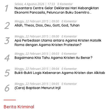
1
Selasa, 4 Agustus 2026 | 17:33
0 Komentar
Nusantara Centre Gelar Deklarasi Hari Kebangkitan
Ekonomi Pancasila, Peluncuran Buku Soemitro
Djojohadikusumo Anti Penjajahan (Pergolakan
Ekonomi Politik Indonesia) & Simposium Nasional
2
Minggu, 22 Februari 2015 | 09:00
0 Komentar
Allah, Theos, Dios, Deu, Gott, God, Tuhan
“Urgensi Undang-Undang Perekonomian Nasional dan
Kesejahteraan Sosial dalam Menata Bangsa Menuju
Indonesia Emas 2045”,
3
Minggu, 22 Februari 2015 | 09:00
0 Komentar
Apa Perbedaan Utama antara Agama Kristen Katolik
Roma dengan Agama Kristen Protestan?
4
Minggu, 22 Februari 2015 | 09:03
0 Komentar
Bagaimana Kita Tahu Agama Kristen itu Benar?
5
Minggu, 22 Februari 2015 | 09:04
0 Komentar
Bukti-Bukti Logis Kebenaran Agama Kristen dan Alkitab
6
Minggu, 22 Februari 2015 | 09:05
0 Komentar
(Cara) Baptisan Menurut Injil
Berita Kriminal