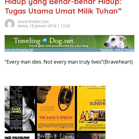
Hidup yang Benar-benar Hidup:
Tugas Utama Umat Milik Tuhan”
Suara Kristen.com
Kamis, 18 Januari 2018 | 13:56
“Every man dies. Not every man truly lives”(Braveheart)