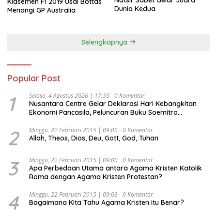
Natsir Sabet Gelar Juara
Klasemen F1 2019 Usai Bottas
Dunia Kedua
Menangi GP Australia
Selengkapnya
Popular Post
1
Selasa, 4 Agustus 2026 | 17:33
0 Komentar
Nusantara Centre Gelar Deklarasi Hari Kebangkitan
Ekonomi Pancasila, Peluncuran Buku Soemitro
Djojohadikusumo Anti Penjajahan (Pergolakan
Ekonomi Politik Indonesia) & Simposium Nasional
2
Minggu, 22 Februari 2015 | 09:00
0 Komentar
Allah, Theos, Dios, Deu, Gott, God, Tuhan
“Urgensi Undang-Undang Perekonomian Nasional dan
Kesejahteraan Sosial dalam Menata Bangsa Menuju
Indonesia Emas 2045”,
3
Minggu, 22 Februari 2015 | 09:00
0 Komentar
Apa Perbedaan Utama antara Agama Kristen Katolik
Roma dengan Agama Kristen Protestan?
4
Minggu, 22 Februari 2015 | 09:03
0 Komentar
Bagaimana Kita Tahu Agama Kristen itu Benar?