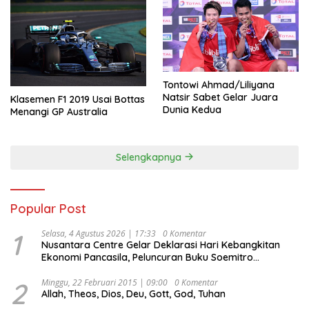
Tontowi Ahmad/Liliyana
Natsir Sabet Gelar Juara
Klasemen F1 2019 Usai Bottas
Dunia Kedua
Menangi GP Australia
Selengkapnya
Popular Post
1
Selasa, 4 Agustus 2026 | 17:33
0 Komentar
Nusantara Centre Gelar Deklarasi Hari Kebangkitan
Ekonomi Pancasila, Peluncuran Buku Soemitro
Djojohadikusumo Anti Penjajahan (Pergolakan
Ekonomi Politik Indonesia) & Simposium Nasional
2
Minggu, 22 Februari 2015 | 09:00
0 Komentar
Allah, Theos, Dios, Deu, Gott, God, Tuhan
“Urgensi Undang-Undang Perekonomian Nasional dan
Kesejahteraan Sosial dalam Menata Bangsa Menuju