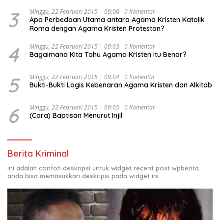
Indonesia Emas 2045”,
3
Minggu, 22 Februari 2015 | 09:00
0 Komentar
Apa Perbedaan Utama antara Agama Kristen Katolik
Roma dengan Agama Kristen Protestan?
4
Minggu, 22 Februari 2015 | 09:03
0 Komentar
Bagaimana Kita Tahu Agama Kristen itu Benar?
5
Minggu, 22 Februari 2015 | 09:04
0 Komentar
Bukti-Bukti Logis Kebenaran Agama Kristen dan Alkitab
6
Minggu, 22 Februari 2015 | 09:05
0 Komentar
(Cara) Baptisan Menurut Injil
Berita Kriminal
Ini adalah contoh deskripsi untuk widget recent post wpberita,
anda bisa memasukkan deskripsi pada widget ini.