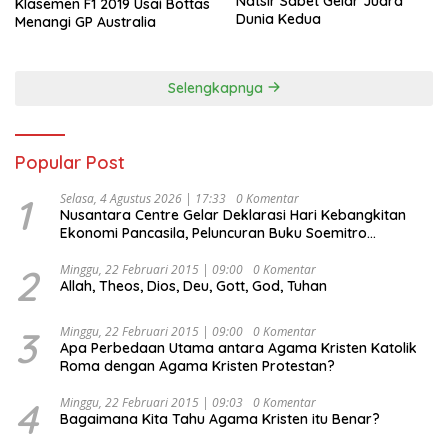
Natsir Sabet Gelar Juara
Klasemen F1 2019 Usai Bottas
Dunia Kedua
Menangi GP Australia
Selengkapnya
Popular Post
1
Selasa, 4 Agustus 2026 | 17:33
0 Komentar
Nusantara Centre Gelar Deklarasi Hari Kebangkitan
Ekonomi Pancasila, Peluncuran Buku Soemitro
Djojohadikusumo Anti Penjajahan (Pergolakan
Ekonomi Politik Indonesia) & Simposium Nasional
2
Minggu, 22 Februari 2015 | 09:00
0 Komentar
Allah, Theos, Dios, Deu, Gott, God, Tuhan
“Urgensi Undang-Undang Perekonomian Nasional dan
Kesejahteraan Sosial dalam Menata Bangsa Menuju
Indonesia Emas 2045”,
3
Minggu, 22 Februari 2015 | 09:00
0 Komentar
Apa Perbedaan Utama antara Agama Kristen Katolik
Roma dengan Agama Kristen Protestan?
4
Minggu, 22 Februari 2015 | 09:03
0 Komentar
Bagaimana Kita Tahu Agama Kristen itu Benar?