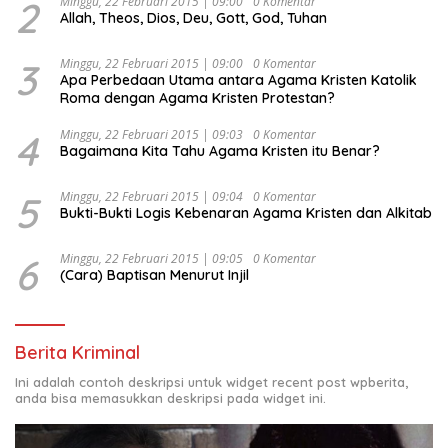
Ekonomi Politik Indonesia) & Simposium Nasional
2
Minggu, 22 Februari 2015 | 09:00
0 Komentar
Allah, Theos, Dios, Deu, Gott, God, Tuhan
“Urgensi Undang-Undang Perekonomian Nasional dan
Kesejahteraan Sosial dalam Menata Bangsa Menuju
Indonesia Emas 2045”,
3
Minggu, 22 Februari 2015 | 09:00
0 Komentar
Apa Perbedaan Utama antara Agama Kristen Katolik
Roma dengan Agama Kristen Protestan?
4
Minggu, 22 Februari 2015 | 09:03
0 Komentar
Bagaimana Kita Tahu Agama Kristen itu Benar?
5
Minggu, 22 Februari 2015 | 09:04
0 Komentar
Bukti-Bukti Logis Kebenaran Agama Kristen dan Alkitab
6
Minggu, 22 Februari 2015 | 09:05
0 Komentar
(Cara) Baptisan Menurut Injil
Berita Kriminal
Ini adalah contoh deskripsi untuk widget recent post wpberita,
anda bisa memasukkan deskripsi pada widget ini.