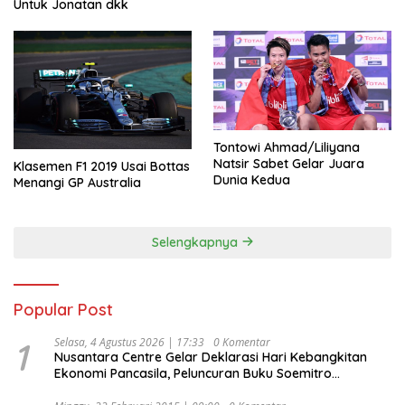
Untuk Jonatan dkk
Tontowi Ahmad/Liliyana
Natsir Sabet Gelar Juara
Klasemen F1 2019 Usai Bottas
Dunia Kedua
Menangi GP Australia
Selengkapnya
Popular Post
1
Selasa, 4 Agustus 2026 | 17:33
0 Komentar
Nusantara Centre Gelar Deklarasi Hari Kebangkitan
Ekonomi Pancasila, Peluncuran Buku Soemitro
Djojohadikusumo Anti Penjajahan (Pergolakan