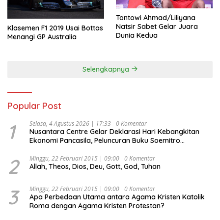
Tontowi Ahmad/Liliyana
Natsir Sabet Gelar Juara
Klasemen F1 2019 Usai Bottas
Dunia Kedua
Menangi GP Australia
Selengkapnya
Popular Post
1
Selasa, 4 Agustus 2026 | 17:33
0 Komentar
Nusantara Centre Gelar Deklarasi Hari Kebangkitan
Ekonomi Pancasila, Peluncuran Buku Soemitro
Djojohadikusumo Anti Penjajahan (Pergolakan
Ekonomi Politik Indonesia) & Simposium Nasional
2
Minggu, 22 Februari 2015 | 09:00
0 Komentar
Allah, Theos, Dios, Deu, Gott, God, Tuhan
“Urgensi Undang-Undang Perekonomian Nasional dan
Kesejahteraan Sosial dalam Menata Bangsa Menuju
Indonesia Emas 2045”,
3
Minggu, 22 Februari 2015 | 09:00
0 Komentar
Apa Perbedaan Utama antara Agama Kristen Katolik
Roma dengan Agama Kristen Protestan?