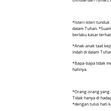
Dimulai dari rumah, 
*Isteri-isteri tund
dalam Tuhan. *Suami
berlaku kasar terhad
*Anak-anak taat kep
indah di dalam Tuha
*Bapa-bapa tidak me
hatinya.
*Orang-orang yang b
Tidak hanya di had
*dengan tulus hati 