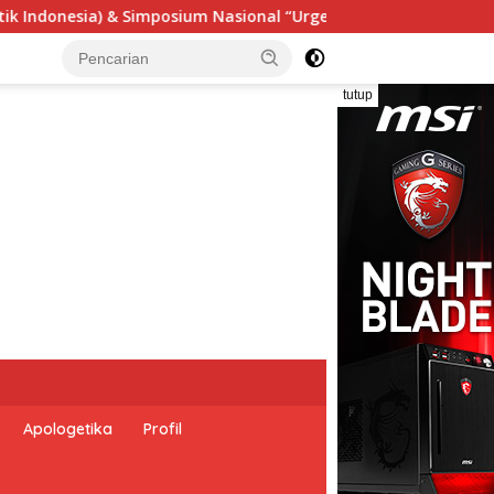
nsi Undang-Undang Perekonomian Nasional dan Kesejahteraan S
tutup
Apologetika
Profil