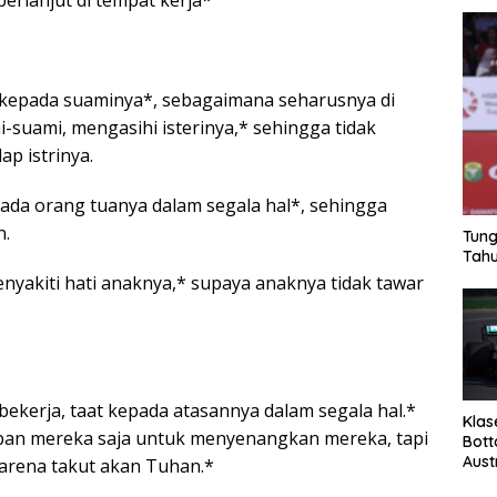
berlanjut di tempat kerja*
uk kepada suaminya*, sebagaimana seharusnya di
-suami, mengasihi isterinya,* sehingga tidak
ap istrinya.
ada orang tuanya dalam segala hal*, sehingga
n.
Tung
Tahu
nyakiti hati anaknya,* supaya anaknya tidak tawar
ekerja, taat kepada atasannya dalam segala hal.*
Klas
apan mereka saja untuk menyenangkan mereka, tapi
Bott
Aust
karena takut akan Tuhan.*