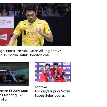
gal Putra Paceklik Gelar All England 25
n, Ini Saran Untuk Jonatan dkk
Tontowi
emen F1 2019 Usai
Ahmad/Liliyana Natsir
as Menangi GP
Sabet Gelar Juara
ralia
Dunia Kedua