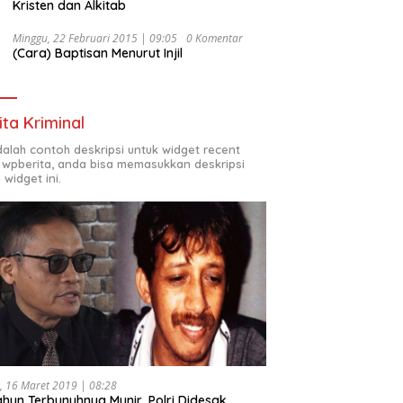
Kristen dan Alkitab
Minggu, 22 Februari 2015 | 09:05
0 Komentar
(Cara) Baptisan Menurut Injil
ita Kriminal
adalah contoh deskripsi untuk widget recent
 wpberita, anda bisa memasukkan deskripsi
 widget ini.
, 16 Maret 2019 | 08:28
ahun Terbunuhnya Munir, Polri Didesak