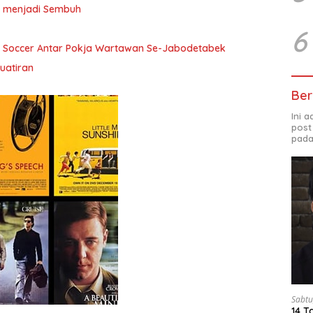
ita menjadi Sembuh
6
i Soccer Antar Pokja Wartawan Se-Jabodetabek
uatiran
Ber
Ini 
post
pada
Sabtu
14 T