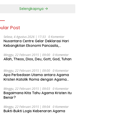
Selengkapnya
ular Post
Selasa, 4 Agustus 2026 | 17:33
0 Komentar
Nusantara Centre Gelar Deklarasi Hari
Kebangkitan Ekonomi Pancasila,
Peluncuran Buku Soemitro
Djojohadikusumo Anti Penjajahan
Minggu, 22 Februari 2015 | 09:00
0 Komentar
Allah, Theos, Dios, Deu, Gott, God, Tuhan
(Pergolakan Ekonomi Politik Indonesia) &
Simposium Nasional “Urgensi Undang-
Undang Perekonomian Nasional dan
Minggu, 22 Februari 2015 | 09:00
0 Komentar
Kesejahteraan Sosial dalam Menata
Apa Perbedaan Utama antara Agama
Bangsa Menuju Indonesia Emas 2045”,
Kristen Katolik Roma dengan Agama
Kristen Protestan?
Minggu, 22 Februari 2015 | 09:03
0 Komentar
Bagaimana Kita Tahu Agama Kristen itu
Benar?
Minggu, 22 Februari 2015 | 09:04
0 Komentar
Bukti-Bukti Logis Kebenaran Agama