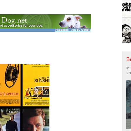
B
In
an