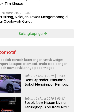
uk Tim Khusus
, 16 Maret 2019 | 08:22
ri Hilang, Nelayan Tewas Mengambang di
ai Cipalawah Garut
Selengkapnya
tomotif
i adalah contoh keterangan untuk widget
ngan kategori otomotif, anda bisa dengan
dah memasukkannya pada widget.
Sabtu, 16 Maret 2019 | 10:53
Demi Xpander, Mitsubishi
Bakal Mengimpor Kembali
Pajero Sport
Sabtu, 16 Maret 2019 | 09:43
Sosok New Nissan Livina
Terungkap, Apa Kata NMI?