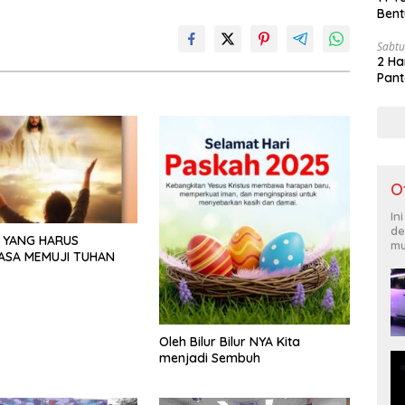
Bent
Sabtu
2 Ha
Pant
O
In
de
 YANG HARUS
mu
ASA MEMUJI TUHAN
Oleh Bilur Bilur NYA Kita
menjadi Sembuh