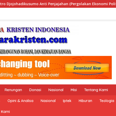
olakan Ekonomi Politik Indonesia) & Simposium Nasional “Urge
Renungan
Donasi
Nasional
Misi
Tentang Kami
n
Opini & Analisa
Nasional
Iptek
Hiburan
Teologia
 Kami