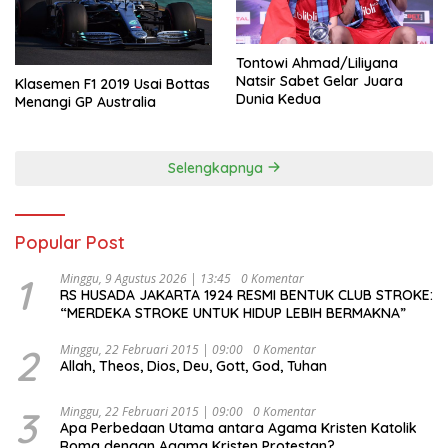
Tontowi Ahmad/Liliyana
Natsir Sabet Gelar Juara
Klasemen F1 2019 Usai Bottas
Dunia Kedua
Menangi GP Australia
Selengkapnya
Popular Post
1
Minggu, 9 Agustus 2026 | 13:45
0 Komentar
RS HUSADA JAKARTA 1924 RESMI BENTUK CLUB STROKE:
“MERDEKA STROKE UNTUK HIDUP LEBIH BERMAKNA”
2
Minggu, 22 Februari 2015 | 09:00
0 Komentar
Allah, Theos, Dios, Deu, Gott, God, Tuhan
3
Minggu, 22 Februari 2015 | 09:00
0 Komentar
Apa Perbedaan Utama antara Agama Kristen Katolik
Roma dengan Agama Kristen Protestan?