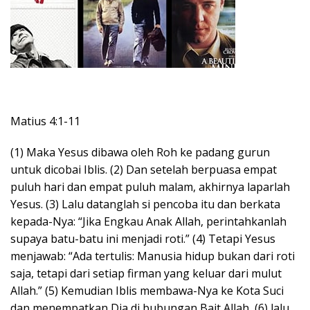
Matius 4:1-11
(1) Maka Yesus dibawa oleh Roh ke padang gurun
untuk dicobai Iblis. (2) Dan setelah berpuasa empat
puluh hari dan empat puluh malam, akhirnya laparlah
Yesus. (3) Lalu datanglah si pencoba itu dan berkata
kepada-Nya: “Jika Engkau Anak Allah, perintahkanlah
supaya batu-batu ini menjadi roti.” (4) Tetapi Yesus
menjawab: “Ada tertulis: Manusia hidup bukan dari roti
saja, tetapi dari setiap firman yang keluar dari mulut
Allah.” (5) Kemudian Iblis membawa-Nya ke Kota Suci
dan menempatkan Dia di bubungan Bait Allah, (6) lalu