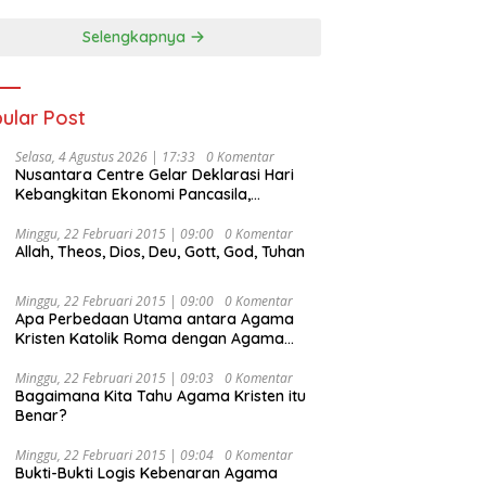
Selengkapnya
ular Post
Selasa, 4 Agustus 2026 | 17:33
0 Komentar
Nusantara Centre Gelar Deklarasi Hari
Kebangkitan Ekonomi Pancasila,
Peluncuran Buku Soemitro
Djojohadikusumo Anti Penjajahan
Minggu, 22 Februari 2015 | 09:00
0 Komentar
Allah, Theos, Dios, Deu, Gott, God, Tuhan
(Pergolakan Ekonomi Politik Indonesia) &
Simposium Nasional “Urgensi Undang-
Undang Perekonomian Nasional dan
Minggu, 22 Februari 2015 | 09:00
0 Komentar
Kesejahteraan Sosial dalam Menata
Apa Perbedaan Utama antara Agama
Bangsa Menuju Indonesia Emas 2045”,
Kristen Katolik Roma dengan Agama
Kristen Protestan?
Minggu, 22 Februari 2015 | 09:03
0 Komentar
Bagaimana Kita Tahu Agama Kristen itu
Benar?
Minggu, 22 Februari 2015 | 09:04
0 Komentar
Bukti-Bukti Logis Kebenaran Agama