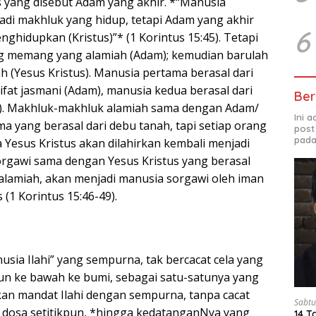
s yang disebut Adam yang akhir. *“Manusia
di makhluk yang hidup, tetapi Adam yang akhir
6
ghidupkan (Kristus)”* (1 Korintus 15:45). Tetapi
g memang yang alamiah (Adam); kemudian barulah
h (Yesus Kristus). Manusia pertama berasal dari
fat jasmani (Adam), manusia kedua berasal dari
Ber
s). Makhluk-makhluk alamiah sama dengan Adam/
Ini 
a yang berasal dari debu tanah, tapi setiap orang
post
pada
 Yesus Kristus akan dilahirkan kembali menjadi
rgawi sama dengan Yesus Kristus yang berasal
 alamiah, akan menjadi manusia sorgawi oleh iman
 (1 Korintus 15:46-49).
usia Ilahi” yang sempurna, tak bercacat cela yang
urun ke bawah ke bumi, sebagai satu-satunya yang
kan mandat Ilahi dengan sempurna, tanpa cacat
Sabtu
a dosa setitikpun, *hingga kedatanganNya yang
14 T