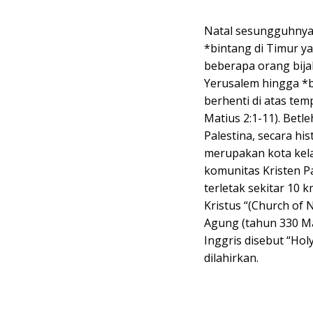
Natal sesungguhnya 
*bintang di Timur ya
beberapa orang bijak
Yerusalem hingga *b
berhenti di atas temp
Matius 2:1-11). Betl
Palestina, secara his
merupakan kota kela
komunitas Kristen P
terletak sekitar 10 
Kristus “(Church of 
Agung (tahun 330 Ma
Inggris disebut “Hol
dilahirkan.