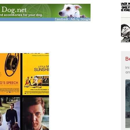
B
In
an