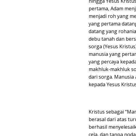
hingga Yesus Kristu
pertama, Adam menja
menjadi roh yang men
yang pertama datan
datang yang rohania
debu tanah dan bersi
sorga (Yesus Kristu
manusia yang pertam
yang percaya kepada
makhluk-makhluk so
dari sorga. Manusia
kepada Yesus Kristus
Kristus sebagai “Man
berasal dari atas t
berhasil menyelesai
cela, dan tanpa nod