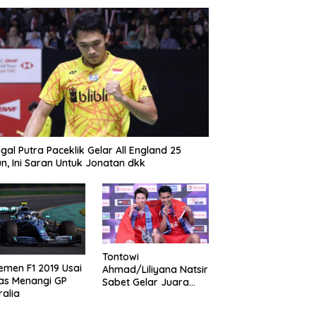
gal Putra Paceklik Gelar All England 25
n, Ini Saran Untuk Jonatan dkk
Tontowi
emen F1 2019 Usai
Ahmad/Liliyana Natsir
as Menangi GP
Sabet Gelar Juara
ralia
Dunia Kedua