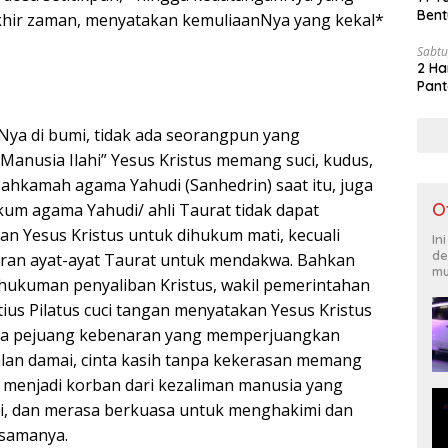
Bent
 akhir zaman, menyatakan kemuliaanNya yang kekal*
Sabtu
2 Ha
Pant
Nya di bumi, tidak ada seorangpun yang
anusia Ilahi” Yesus Kristus memang suci, kudus,
Mahkamah agama Yahudi (Sanhedrin) saat itu, juga
O
ukum agama Yahudi/ ahli Taurat tidak dapat
 Yesus Kristus untuk dihukum mati, kecuali
In
de
tiran ayat-ayat Taurat untuk mendakwa. Bahkan
mu
hukuman penyaliban Kristus, wakil pemerintahan
ius Pilatus cuci tangan menyatakan Yesus Kristus
mua pejuang kebenaran yang memperjuangkan
alan damai, cinta kasih tanpa kekerasan memang
u menjadi korban dari kezaliman manusia yang
i, dan merasa berkuasa untuk menghakimi dan
samanya.