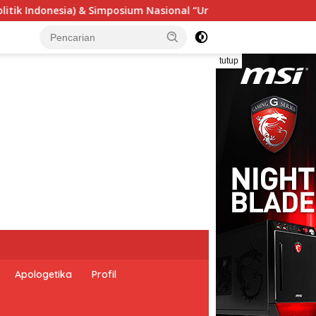
 “Urgensi Undang-Undang Perekonomian Nasional dan Kesejahte
tutup
Apologetika
Profil