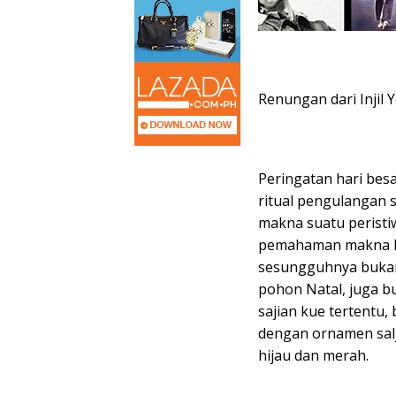
Renungan dari Injil 
Peringatan hari bes
ritual pengulangan 
makna suatu peristi
pemahaman makna Na
sesungguhnya bukan
pohon Natal, juga b
sajian kue tertentu
dengan ornamen salj
hijau dan merah.