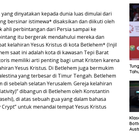
yang dinyatakan kepada dunia luas dimulai dari
ng bersinar istimewa* disaksikan dan diikuti oleh
 ahli perbintangan dari Persia sampai ke
intang itu bergerak mendahului mereka dan
at kelahiran Yesus Kristus di kota Betlehem* (Injil
ehem saat ini adalah kota di kawasan Tepi Barat
toris memiliki arti penting bagi umat Kristen karena
Tung
hiran Yesus Kristus. Di Betlehem juga bermukim
Tahu
alestina yang terbesar di Timur Tengah. Betlehem
km di sebelah selatan Yerusalem. Gereja kelahiran
Nativity)” dibangun di Betlehem oleh Konstantin
sehi), di atas sebuah gua yang dalam bahasa
y Crypt” untuk menandai tempat Yesus Kristus
Klas
Bott
Aust