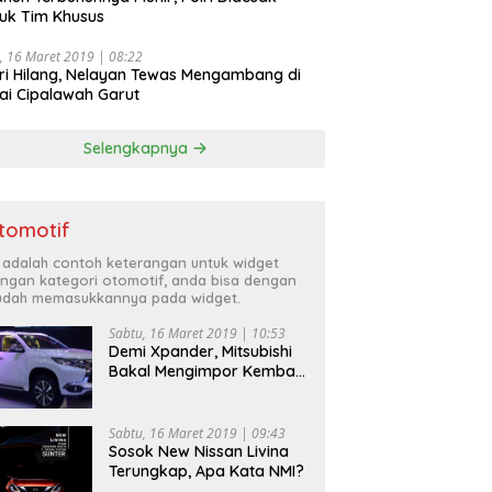
uk Tim Khusus
, 16 Maret 2019 | 08:22
ri Hilang, Nelayan Tewas Mengambang di
ai Cipalawah Garut
Selengkapnya
tomotif
i adalah contoh keterangan untuk widget
ngan kategori otomotif, anda bisa dengan
dah memasukkannya pada widget.
Sabtu, 16 Maret 2019 | 10:53
Demi Xpander, Mitsubishi
Bakal Mengimpor Kembali
Pajero Sport
Sabtu, 16 Maret 2019 | 09:43
Sosok New Nissan Livina
Terungkap, Apa Kata NMI?