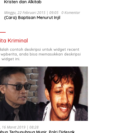
Kristen dan Alkitab
Minggu, 22 Februari 2015 | 09:05
0 Komentar
(Cara) Baptisan Menurut Injil
ita Kriminal
adalah contoh deskripsi untuk widget recent
 wpberita, anda bisa memasukkan deskripsi
 widget ini.
, 16 Maret 2019 | 08:28
ahun Terbunuhnya Munir, Polri Didesak