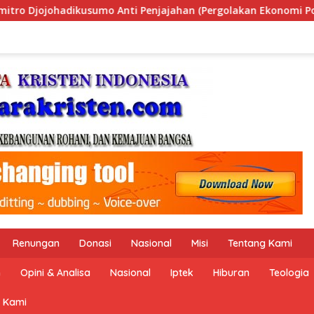
(Pergolakan Ekonomi Politik Indonesia) & Simposium Nasional
Renungan
Donasi
Nasional
Misi
Tentang Kami
n
Opini & Analisa
Nasional
Iptek
Hiburan
Teologia
 Kami