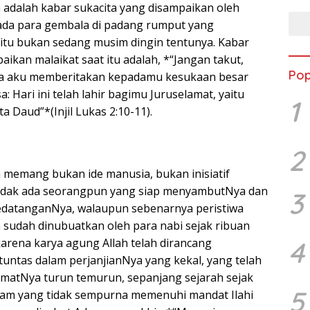
adalah kabar sukacita yang disampaikan oleh
ada para gembala di padang rumput yang
tu bukan sedang musim dingin tentunya. Kabar
aikan malaikat saat itu adalah, *“Jangan takut,
Pop
a aku memberitakan kepadamu kesukaan besar
: Hari ini telah lahir bagimu Juruselamat, yaitu
1
ta Daud”*(Injil Lukas 2:10-11).
2
memang bukan ide manusia, bukan inisiatif
tidak ada seorangpun yang siap menyambutNya dan
3
edatanganNya, walaupun sebenarnya peristiwa
sudah dinubuatkan oleh para nabi sejak ribuan
4
arena karya agung Allah telah dirancang
tuntas dalam perjanjianNya yang kekal, yang telah
matNya turun temurun, sepanjang sejarah sejak
5
am yang tidak sempurna memenuhi mandat Ilahi