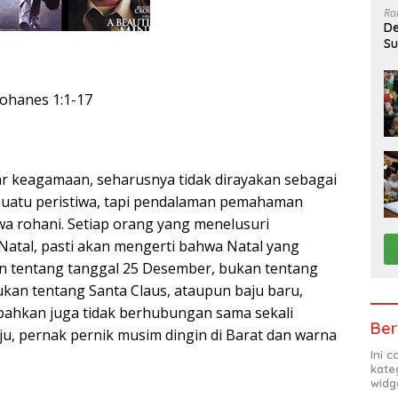
Ra
De
Su
Sa
Yohanes 1:1-17
ar keagamaan, seharusnya tidak dirayakan sebagai
suatu peristiwa, tapi pendalaman pemahaman
wa rohani. Setiap orang yang menelusuri
tal, pasti akan mengerti bahwa Natal yang
 tentang tanggal 25 Desember, bukan tentang
ukan tentang Santa Claus, ataupun baju baru,
, bahkan juga tidak berhubungan sama sekali
Ber
u, pernak pernik musim dingin di Barat dan warna
Ini 
kate
widg