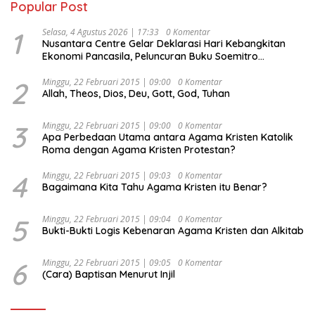
Popular Post
1
Selasa, 4 Agustus 2026 | 17:33
0 Komentar
Nusantara Centre Gelar Deklarasi Hari Kebangkitan
Ekonomi Pancasila, Peluncuran Buku Soemitro
Djojohadikusumo Anti Penjajahan (Pergolakan
Ekonomi Politik Indonesia) & Simposium Nasional
2
Minggu, 22 Februari 2015 | 09:00
0 Komentar
Allah, Theos, Dios, Deu, Gott, God, Tuhan
“Urgensi Undang-Undang Perekonomian Nasional dan
Kesejahteraan Sosial dalam Menata Bangsa Menuju
Indonesia Emas 2045”,
3
Minggu, 22 Februari 2015 | 09:00
0 Komentar
Apa Perbedaan Utama antara Agama Kristen Katolik
Roma dengan Agama Kristen Protestan?
4
Minggu, 22 Februari 2015 | 09:03
0 Komentar
Bagaimana Kita Tahu Agama Kristen itu Benar?
5
Minggu, 22 Februari 2015 | 09:04
0 Komentar
Bukti-Bukti Logis Kebenaran Agama Kristen dan Alkitab
6
Minggu, 22 Februari 2015 | 09:05
0 Komentar
(Cara) Baptisan Menurut Injil