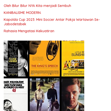
Oleh Bilur Bilur NYA Kita menjadi Sembuh
KANIBALISME MODERN.
Kapolda Cup 2023: Mini Soccer Antar Pokja Wartawan Se-
Jabodetabek
Rahasia Mengatasi Kekuatiran