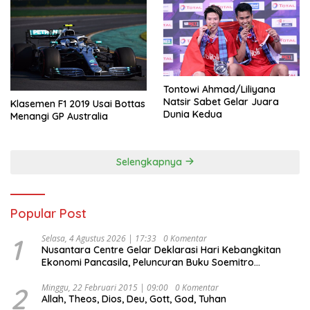
Tontowi Ahmad/Liliyana
Natsir Sabet Gelar Juara
Klasemen F1 2019 Usai Bottas
Dunia Kedua
Menangi GP Australia
Selengkapnya
Popular Post
1
Selasa, 4 Agustus 2026 | 17:33
0 Komentar
Nusantara Centre Gelar Deklarasi Hari Kebangkitan
Ekonomi Pancasila, Peluncuran Buku Soemitro
Djojohadikusumo Anti Penjajahan (Pergolakan
Ekonomi Politik Indonesia) & Simposium Nasional
2
Minggu, 22 Februari 2015 | 09:00
0 Komentar
Allah, Theos, Dios, Deu, Gott, God, Tuhan
“Urgensi Undang-Undang Perekonomian Nasional dan