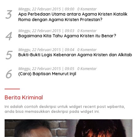
Kesejahteraan Sosial dalam Menata Bangsa Menuju
Indonesia Emas 2045”,
3
Minggu, 22 Februari 2015 | 09:00
0 Komentar
Apa Perbedaan Utama antara Agama Kristen Katolik
Roma dengan Agama Kristen Protestan?
4
Minggu, 22 Februari 2015 | 09:03
0 Komentar
Bagaimana Kita Tahu Agama Kristen itu Benar?
5
Minggu, 22 Februari 2015 | 09:04
0 Komentar
Bukti-Bukti Logis Kebenaran Agama Kristen dan Alkitab
6
Minggu, 22 Februari 2015 | 09:05
0 Komentar
(Cara) Baptisan Menurut Injil
Berita Kriminal
Ini adalah contoh deskripsi untuk widget recent post wpberita,
anda bisa memasukkan deskripsi pada widget ini.