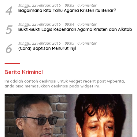
4
Minggu, 22 Februari 2015 | 09:03
0 Komentar
Bagaimana Kita Tahu Agama Kristen itu Benar?
5
Minggu, 22 Februari 2015 | 09:04
0 Komentar
Bukti-Bukti Logis Kebenaran Agama Kristen dan Alkitab
6
Minggu, 22 Februari 2015 | 09:05
0 Komentar
(Cara) Baptisan Menurut Injil
Berita Kriminal
Ini adalah contoh deskripsi untuk widget recent post wpberita,
anda bisa memasukkan deskripsi pada widget ini.