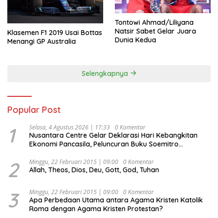
Tontowi Ahmad/Liliyana
Natsir Sabet Gelar Juara
Klasemen F1 2019 Usai Bottas
Dunia Kedua
Menangi GP Australia
Selengkapnya
Popular Post
1
Selasa, 4 Agustus 2026 | 17:33
0 Komentar
Nusantara Centre Gelar Deklarasi Hari Kebangkitan
Ekonomi Pancasila, Peluncuran Buku Soemitro
Djojohadikusumo Anti Penjajahan (Pergolakan
Ekonomi Politik Indonesia) & Simposium Nasional
2
Minggu, 22 Februari 2015 | 09:00
0 Komentar
Allah, Theos, Dios, Deu, Gott, God, Tuhan
“Urgensi Undang-Undang Perekonomian Nasional dan
Kesejahteraan Sosial dalam Menata Bangsa Menuju
Indonesia Emas 2045”,
3
Minggu, 22 Februari 2015 | 09:00
0 Komentar
Apa Perbedaan Utama antara Agama Kristen Katolik
Roma dengan Agama Kristen Protestan?