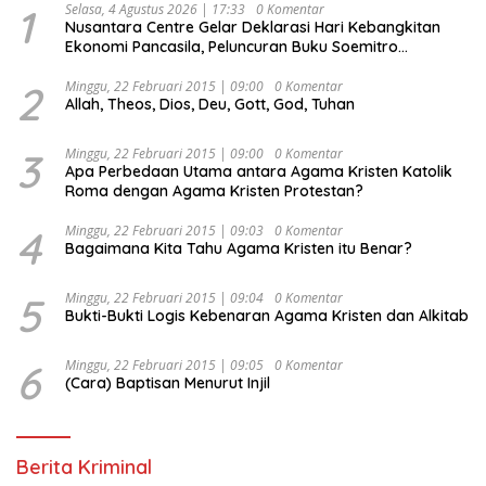
1
Selasa, 4 Agustus 2026 | 17:33
0 Komentar
Nusantara Centre Gelar Deklarasi Hari Kebangkitan
Ekonomi Pancasila, Peluncuran Buku Soemitro
Djojohadikusumo Anti Penjajahan (Pergolakan
Ekonomi Politik Indonesia) & Simposium Nasional
2
Minggu, 22 Februari 2015 | 09:00
0 Komentar
Allah, Theos, Dios, Deu, Gott, God, Tuhan
“Urgensi Undang-Undang Perekonomian Nasional dan
Kesejahteraan Sosial dalam Menata Bangsa Menuju
Indonesia Emas 2045”,
3
Minggu, 22 Februari 2015 | 09:00
0 Komentar
Apa Perbedaan Utama antara Agama Kristen Katolik
Roma dengan Agama Kristen Protestan?
4
Minggu, 22 Februari 2015 | 09:03
0 Komentar
Bagaimana Kita Tahu Agama Kristen itu Benar?
5
Minggu, 22 Februari 2015 | 09:04
0 Komentar
Bukti-Bukti Logis Kebenaran Agama Kristen dan Alkitab
6
Minggu, 22 Februari 2015 | 09:05
0 Komentar
(Cara) Baptisan Menurut Injil
Berita Kriminal